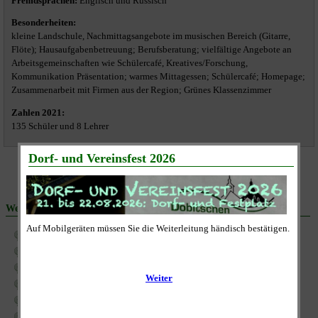
Fremdsprachen:
Englisch und Russisch
Besonderheiten:
kleine Landschule, Nachmittagsangebote im musischen Bereich (Gitarre,
Flöte); Hausaufgabenbetreuung; Berufsberatung; vielfältige Angebote an
Arbeitsgemeinschaften wie Schülercafé, Kreatives/Forschung,
Kommunikation Präsentation; warmes Mittagessen; Schülercafé; Homepage;
Zusammenarbeit mit Firmen aus der Region; Grünes Klassenzimmer
Zahlen 2021:
135 Schüler und 8 Lehrer
Weitere Beiträge:
Aktueller Vertretungsplan der Regelschule
Kleinsportanlage am Sportplatz
Landratsamt des Landkreises Altenburger Land
Sport- und Fußballplatz in der ehemaligen Gemeinde Dobitschen
Sporthalle im Ortsteil Rolika
Verein zur Förderung der Staatlichen Regelschule Dobitschen e.V.