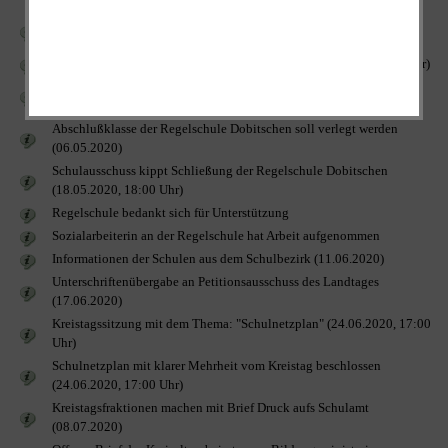
Landratsamt plant 2021 Schließung der Regelschule (27.02.2020,
18:30 Uhr)
Erweiterte Schulkonferenz am 02. März 2020 (02.03.2020, 17:00 Uhr)
Demonstration (verschoben)
und Unterschriftensammlung zum
Schulerhalt
Abschlußklasse der Regelschule Dobitschen soll verlegt werden
(06.05.2020)
Schulausschuss kippt Schließung der Regelschule Dobitschen
(18.05.2020, 18:00 Uhr)
Regelschule bedankt sich für Unterstützung
Sozialarbeiterin an der Regelschule hat Arbeit aufgenommen
Informationen der Schulen aus dem Schulbezirk (11.06.2020)
Unterschriftenübergabe an Petitionsausschuss des Landtages
(17.06.2020)
Kreistagssitzung mit dem Thema: "Schulnetzplan" (24.06.2020, 17:00
Uhr)
Schulnetzplan mit klarer Mehrheit vom Kreistag beschlossen
(24.06.2020, 17:00 Uhr)
Kreistagsfraktionen machen mit Brief Druck aufs Schulamt
(08.07.2020)