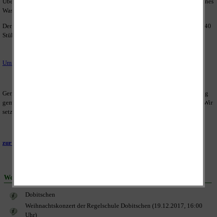
Über dem Gasthof befindet sich das historische Kabinett des "Geschichtsvereines
Wasserschloss Dobitschen e.V." welches auch besichtigt werden kann.
Der Saal mit Bühne bietet knapp 200 Personen Platz, während im Gasthof ca. 40
Stühle gestellt werden können.
Umfrage zur Nutzung des Landgasthofes
Gern kann der Gasthof oder der Saal durch Sie für Ihre Feier oder Veranstaltung
gemietet werden. Nutzen Sie dazu die unverbindliche Reservierungsanfrage. Wir
setzen uns umgehend mit Ihnen in Verbindung.
zur unverbindlichn Reservierungsanfrage
Weitere Beiträge:
Dobitschen
Weihnachtskonzert der Regelschule Dobitschen (19.12.2017, 16:00
Uhr)