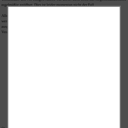
regelmäßig geöffnet. Dies ist leider momentan nicht der Fall.
Allerdings kann der Gasthof und / oder der Saal für private Feiern gemietet
werden. Dazu ist er in der Vergangenheit entsprechend hergerichtet und
ausgestattet worden. Der Saal wird neben privaten Feiern auch für
Veranstaltungen genutzt:
Faschingsveranstaltungen des Faschingsclubs
Blutspenden
Wahllokal
Veranstaltungen des Geschichtsvereins
...