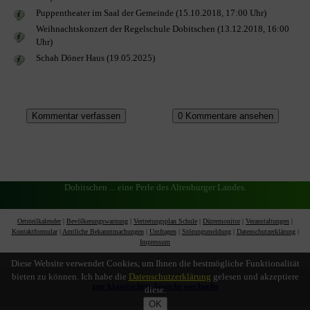
Puppentheater im Saal der Gemeinde (15.10.2018, 17:00 Uhr)
Weihnachtskonzert der Regelschule Dobitschen (13.12.2018, 16:00
Uhr)
Schah Döner Haus (19.05.2025)
Dobitschen ... eine Perle des Altenburger Landes.
Ortsteilkalender
|
Bevölkerungswarnung
|
Vertretungsplan Schule
|
Dürremonitor
|
Veranstaltungen
|
Kontaktformular
|
Amtliche Bekanntmachungen
|
Umfragen
|
Störungsmeldung
|
Datenschutzerklärung
|
Impressum
Diese Website verwendet Cookies, um Ihnen die bestmögliche Funktionalität
bieten zu können. Ich habe die
Datenschutzerklärung
gelesen und akzeptiere
zur klassischen Ansicht wechseln
diese.