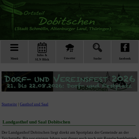
Infos &
Menü
Unwetter
Suche
facebook
SLN Blick
Startseite
|
Gasthof und Saal
Landgasthof und Saal Dobitschen
Der Landgasthof Dobitschen liegt direkt am Sportplatz der Gemeinde an der
Teichstraße. Bis vor einigen Jahren war dieser auch noch mit Regelschankbetrieb