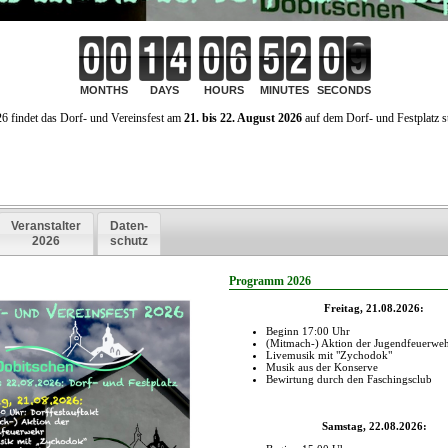
gab es Café und selbst gemachten
n sowie frisches vom Grill. Für all
eichneten sich neben dem
rpersonal vor allem die Schüler der
schule verantwortlich.
lich durfte auch der traditionelle Wattkampf der Jugendfeuerwehren der noch
ltungsgemeinschaft in der "Gruppenstafette" nicht fehlen. Da der Anteil der S
ährigen stetig wächst, haben die Verantwortlichen 2018 das Konzept ein weni
en kleinsten gab es neben dem Lauf drei weitere Stationen (Knoten und Bund
ekunde, Notruf absetzen), bei denen Bonussekunden gesammelt werden konn
ren wurden zwei Wertungsläufe absolviert und der bessere gewertet.
einem perfekt aufgegangenem Zeitplan mit fairen Wettkämpfen, konnten sich 
ehmer der "Altersklasse 1" während der Siegerehrung über Medaillien freuen. 
ren gab es neben einer kleinen Geldzuwendung einen Pokal zu gewinnen.
ttkampfergebnisse
ersklasse I (6 bis 9 Jahre)
Mannschaft
latz
1. Lauf
Bonussekunden
Zeit
Strafe
Summe
Knoten
Geräte
Notruf