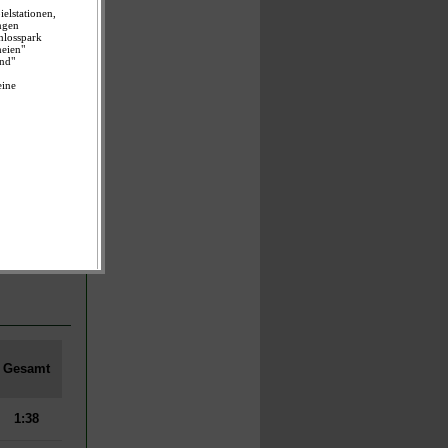
1:22
1:34
1:37
1:40
1:57
2:12
Gesamt
1:38