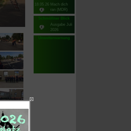
18.05.26
Mach dich
ran (MDR)
Schmöllner Blick
Ausgabe Juli
2026
Unwetterwarnung