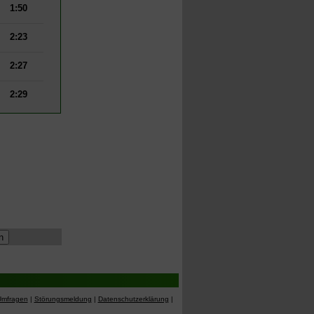
1:50
2:23
2:27
2:29
Umfragen
|
Störungsmeldung
|
Datenschutzerklärung
|