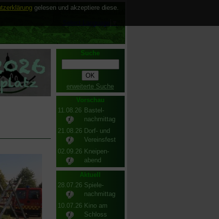
tzerklärung
gelesen und akzeptiere diese.
Select Language
▼
Suche
erweiterte Suche
Vorschau
11.08.26
Bastel-
nachmittag
21.08.26
Dorf- und
Vereinsfest
02.09.26
Kneipen-
abend
Aktuell
28.07.26
Spiele-
nachmittag
10.07.26
Kino am
Schloss