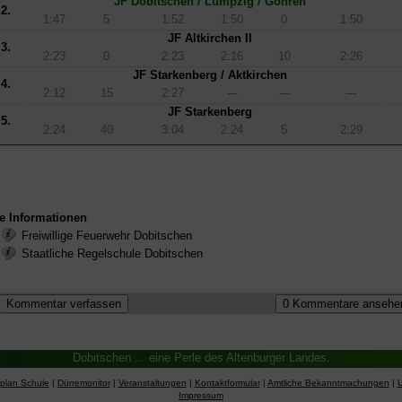
JF Dobitschen / Lumpzig / Göhren
2.
1:47
5
1:52
1:50
0
1:50
JF Altkirchen II
3.
2:23
0
2:23
2:16
10
2:26
JF Starkenberg / Aktkirchen
4.
2:12
15
2:27
---
---
---
JF Starkenberg
5.
2:24
40
3:04
2:24
5
2:29
e Informationen
Freiwillige Feuerwehr Dobitschen
Staatliche Regelschule Dobitschen
Dobitschen ... eine Perle des Altenburger Landes.
splan Schule
|
Dürremonitor
|
Veranstaltungen
|
Kontaktformular
|
Amtliche Bekanntmachungen
|
Impressum