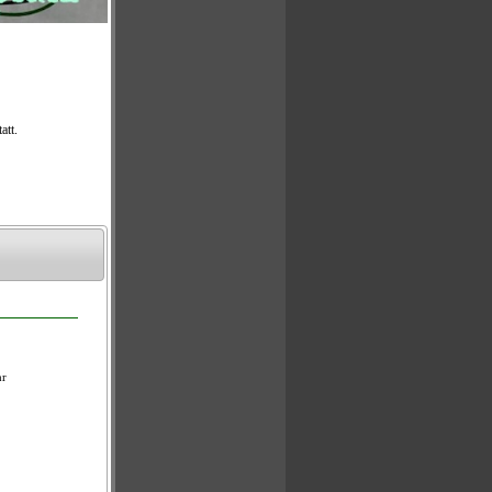
 bestehenden
echs- bis
g verändert.
e,
ten. Bei den
alle
Bei den
Gesamt