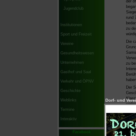
der o
began
Jugendclub
Siege
rund 
bedan
Institutionen
zu de
würdi
Sport und Freizeit
Die c
Vereine
Grund
Samst
Gesundheitswesen
Verwa
Unternehmen
zu be
Inter
Gasthof und Saal
Berüh
haben
Verkehr und ÖPNV
Der S
Geschichte
Gesch
Klass
Weblinks
Dorf- und Verei
vorbe
anzuf
Termine
aufge
Interaktiv
besic
Chemi
werde
Facebook