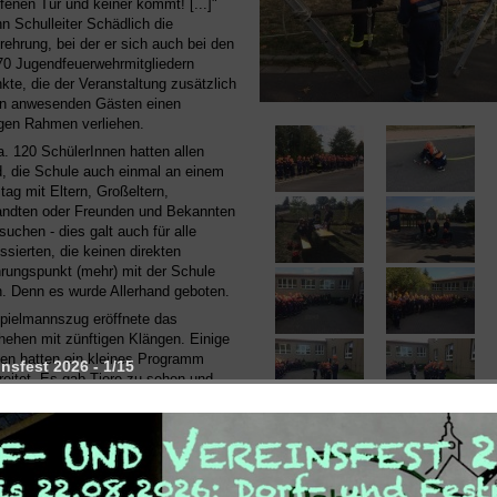
ffenen Tür und keiner kommt! [...]"
n Schulleiter Schädlich die
rehrung, bei der er sich auch bei den
70 Jugendfeuerwehrmitgliedern
kte, die der Veranstaltung zusätzlich
n anwesenden Gästen einen
gen Rahmen verliehen.
a. 120 SchülerInnen hatten allen
, die Schule auch einmal an einem
ag mit Eltern, Großeltern,
ndten oder Freunden und Bekannten
suchen - dies galt auch für alle
essierten, die keinen direkten
rungspunkt (mehr) mit der Schule
. Denn es wurde Allerhand geboten.
pielmannszug eröffnete das
ehen mit zünftigen Klängen. Einige
en hatten ein kleines Programm
nsfest 2026 - 1/15
reitet. Es gab Tiere zu sehen und
assen und es war eine Bastelstraße
baut. Weiterhin konnte die Schule
htigt werden und es konnten im
elabor Experimente durchgeführt
n.