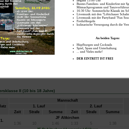
JF Dobitschen / Starkenberg
1.
1:58
0
1:58
10
10
16
JF Starkenberg
2.
1:50
15
2:05
8
11
12
JF Altkirchen
3.
2:04
10
2:14
12
9
16
JF Altkirchen II
4.
1:56
10
2:06
11
9
6
JF Dobitschen / Lumpzig / Göhren
5.
2:05
20
2:25
9
9
10
JF Dobitschen / Lumpzig / Göhren II
6.
2:30
10
2:40
10
10
8
ersklasse II (10 bis 18 Jahre)
Mannschaft
latz
1. Lauf
2. Lauf
Zeit
Strafe
Summe
Zeit
Strafe
Summe
JF Altkirchen
1.
1:36
10
1:46
1:33
5
1:38