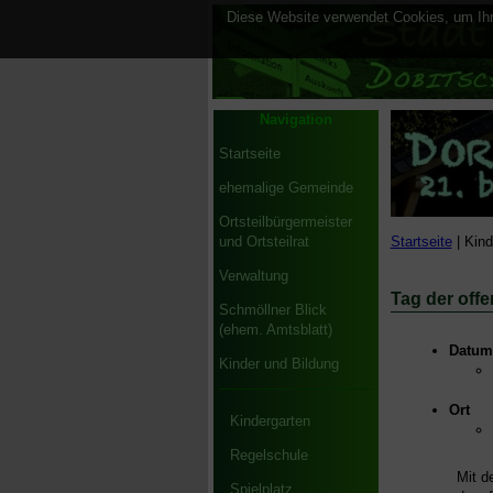
Diese Website verwendet Cookies, um Ihne
Navigation
Startseite
ehemalige Gemeinde
Ortsteilbürgermeister
Startseite
| Kind
und Ortsteilrat
Verwaltung
Tag der off
Schmöllner Blick
(ehem. Amtsblatt)
Datum 
Kinder und Bildung
Ort
Kindergarten
Regelschule
Mit de
Spielplatz