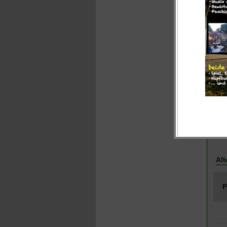
Alt
P