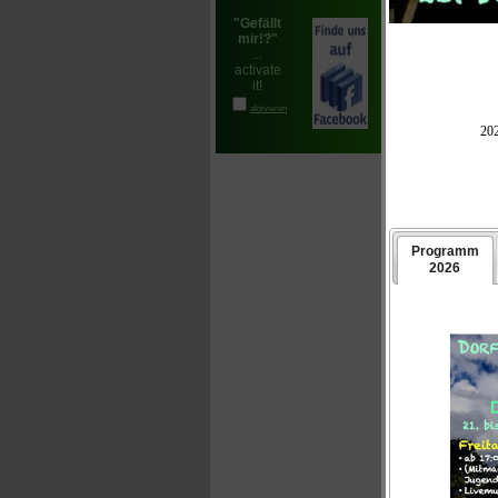
Dazu 
Kuche
das z
Lehre
Regel
Natür
Verwa
Neunj
Bei d
Gerät
Größe
Nach 
Teiln
Größe
We
Alt
P