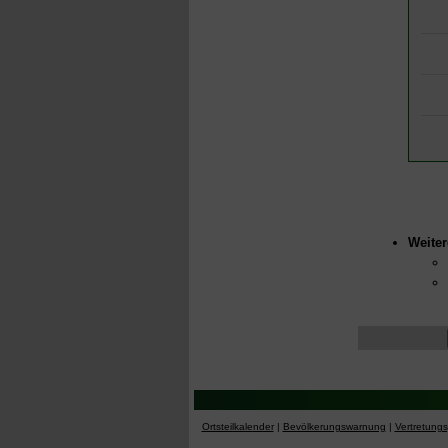
Weiter
Ortsteilkalender
|
Bevölkerungswarnung
|
Vertretung