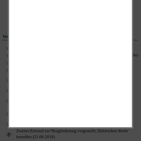
Weitere Beiträge:
Stadtverwaltung Schmölln
Verwaltungsgemeinschaft feiert 20. Geburtstag (12.06.2014, 18:00 Uhr)
Gemeinschaftsversammlung der VG (26.04.2016, 19:00 Uhr)
Gemeinschaftsversammlung der VG (23.08.2016, 19:00 Uhr)
Informations- & Diskussionsveranstaltung zur Gebietsreform
(26.08.2016, 18:00 Uhr)
Weihnachtsmarkt im Kindergarten (07.12.2016, 15:30 Uhr)
Wohin steuert die Verwaltungsgemeinschaft Altenburger Land?
(15.03.2018)
Landtag kippt erforderliche "Doppelte Mehrheit" für VG-Austritte
(22.03.2018)
Gemeinschaftsversammlung der VG (21.08.2018, 19:00 Uhr)
Zweiter Entwurf zur Neugliederung vorgestellt, Dobitschen direkt
betroffen (21.08.2018)