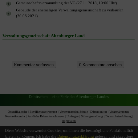
Gemeinschaftsversammlung der VG (27.11.2018, 19:00 Uhr)
Gebäude der ehemaligen Verwaltungsgemeinschaft zu verkaufen
(30.06.2021)
Verwaltungsgemeinschaft Altenburger Land
Dobitschen ... eine Perle des Altenburger Landes.
Ortsteilkalender
|
Bevölkerungswarnung
|
Vertretungsplan Schule
|
Dürremonitor
|
Veranstaltungen
|
Kontaktformular
|
Amtliche Bekanntmachungen
|
Umfragen
|
Störungsmeldung
|
Datenschutzerklärung
|
Impressum
Diese Website verwendet Cookies, um Ihnen die bestmögliche Funktionalität
bieten zu können. Ich habe die
Datenschutzerklärung
gelesen und akzeptiere