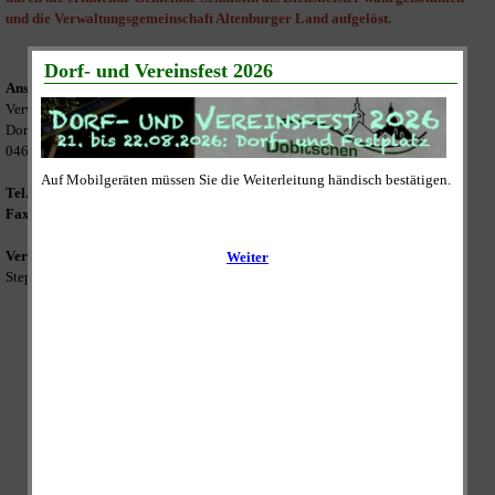
und die Verwaltungsgemeinschaft Altenburger Land aufgelöst.
Anschrift:
Verwaltungsgemeinschaft "Altenburger Land"
Dorfstraße 32
04626 Mehna
Tel.:
034495 / 730-11
Fax.:
034495 / 730-10
Verantwortliche für Abwicklung:
Stephanie Hoppe