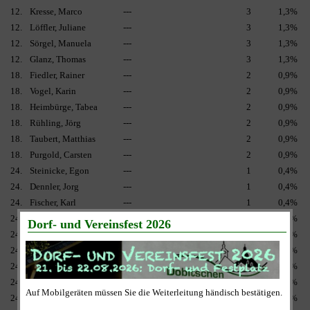
12.
Kresse, Marco
---
3
1,3%
12.
Löffler, Juliane
---
3
1,3%
12.
Sörgel, Manuela
---
3
1,3%
12.
Glanz, Thomas
---
3
1,3%
18.
Fiedler, Rainer
---
2
0,9%
18.
Vogel, Karin
---
2
0,9%
18.
Heimbürge, Tabea
---
2
0,9%
18.
Rühling, Jörg
---
2
0,9%
18.
Taubert, Matthias
---
2
0,9%
18.
Purgold, Carsten
---
2
0,9%
24.
Steinicke, Egon
---
1
0,4%
24.
Dennler, Jorg
---
1
0,4%
24.
Fischer, Karl
---
1
0,4%
24.
Schulze, Dagmar
---
1
0,4%
24.
Thieme, Carmen
---
1
0,4%
24.
Helbing, Barbara
---
1
0,4%
24.
Hering, Regina
---
1
0,4%
24.
Idzikowski, Steffen
---
1
0,4%
24.
Rauschenbach, Dirk
---
1
0,4%