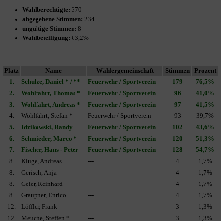
Wahlberechtigte:
370
abgegebene Stimmen:
234
ungültige Stimmen:
8
Wahlbeteiligung:
63,2%
Platz
Name
Wählergemeinschaft
Stimmen
Prozent
1.
Schulze, Daniel * / **
Feuerwehr / Sportverein
179
76,5%
2.
Wohlfahrt, Thomas *
Feuerwehr / Sportverein
96
41,0%
3.
Wohlfahrt, Andreas *
Feuerwehr / Sportverein
97
41,5%
4.
Wohlfahrt, Stefan *
Feuerwehr / Sportverein
93
39,7%
5.
Idzikowski, Randy
Feuerwehr / Sportverein
102
43,6%
6.
Schmieder, Marco *
Feuerwehr / Sportverein
120
51,3%
7.
Fischer, Hans - Peter
Feuerwehr / Sportverein
128
54,7%
8.
Kluge, Andreas
---
4
1,7%
8.
Gerisch, Anja
---
4
1,7%
8.
Geier, Reinhard
---
4
1,7%
8.
Graupner, Enrico
---
4
1,7%
12.
Löffler, Frank
---
3
1,3%
12.
Meuche, Steffen *
---
3
1,3%