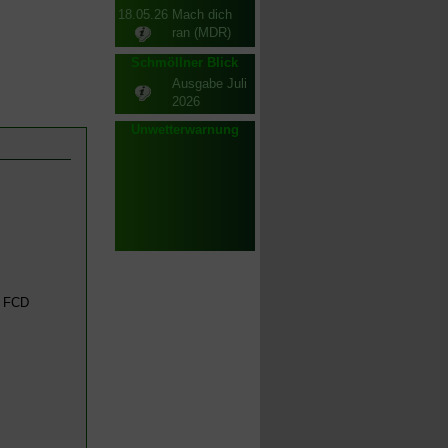
18.05.26
Mach dich
ran (MDR)
Schmöllner Blick
Ausgabe Juli
2026
Unwetterwarnung
s FCD