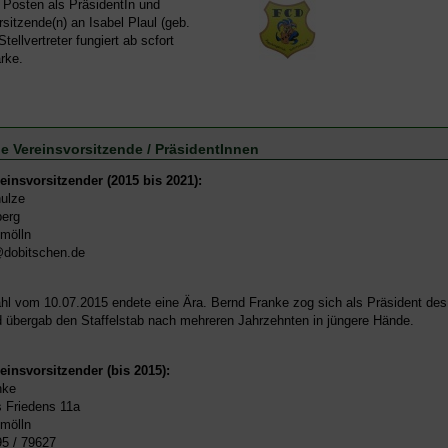
 Posten als PräsidentIn und
sitzende(n) an Isabel Plaul (geb.
Stellvertreter fungiert ab scfort
rke.
e Vereinsvorsitzende / PräsidentInnen
einsvorsitzender (2015 bis 2021):
ulze
erg
mölln
dobitschen.de
hl vom 10.07.2015 endete eine Ära. Bernd Franke zog sich als Präsident de
 übergab den Staffelstab nach mehreren Jahrzehnten in jüngere Hände.
einsvorsitzender (bis 2015):
nke
 Friedens 11a
mölln
95 / 79627