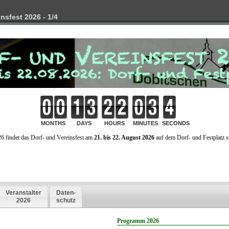
nsfest 2026 - 1/4
e Informationen
Faschingsauftakt 2022 (11.11.2022, 18:11 Uhr)
Vereine in Dobitschen
"Gelle He ... beim FCD!" - Hauptfasching (01.03.2014, 19:11 Uhr)
Adventsveranstaltungen am dritten Adventwochenende 2014 (12.12.2014
Adventsnachmittag mit dem Faschingsclub (14.12.2014, 15:00 Uhr)
Gelle - He! ... beim FCD (Hauptfasching) (14.02.2015, 19:11 Uhr)
Gelle - He! ... beim FCD (für Fortgeschrittene) (21.02.2015, 15:00 Uhr)
Adventsnachmittag an alter Brauerei mit dem Faschingsclub (13.12.2015,
Gelle - He! ... beim FCD (Hauptfasching) (13.02.2016, 19:11 Uhr)
Kinderfasching mit dem SV Osterland Lumpzig (14.02.2016, 14:30 Uhr)
Gelle - He! ... beim FCD (für Fortgeschrittene) (20.02.2016, 17:11 Uhr)
Faschingsclub trauert um's "Butterblümchen" (24.10.2016)
Adventsnachmittag mit dem Faschingsclub (11.12.2016, 15:00 Uhr)
Gelle - He! ... beim FCD (Kartenvorverkauf) (27.01.2017, 18:00 Uhr)
Gelle - He! ... beim FCD (Hauptfasching) (25.02.2017, 19:11 Uhr)