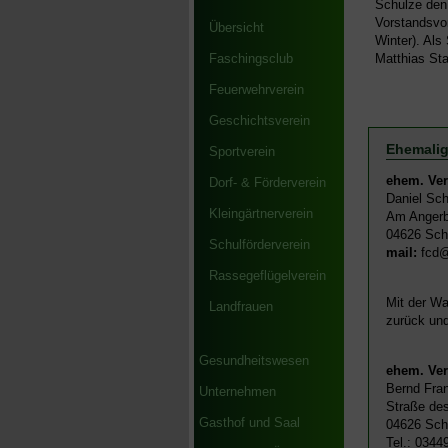
Schulze den
Vorstandsvor
Übersicht
Winter). Als 
Matthias Sta
Faschingsclub
Feuerwehrverein
Geschichtsverein
Ehemalig
Sportverein
ehem. Ver
Dorf- & Förderverein
Daniel Sch
Kleingärtnerverein
Am Angerb
04626 Sch
Schulförderverein
mail:
fcd@
Rassegeflügelverein
Mit der Wa
Landfrauen
zurück und
Gesundheitswesen
ehem. Ver
Bernd Fra
Unternehmen
Straße des
Gasthof und Saal
04626 Sch
Tel.: 0344