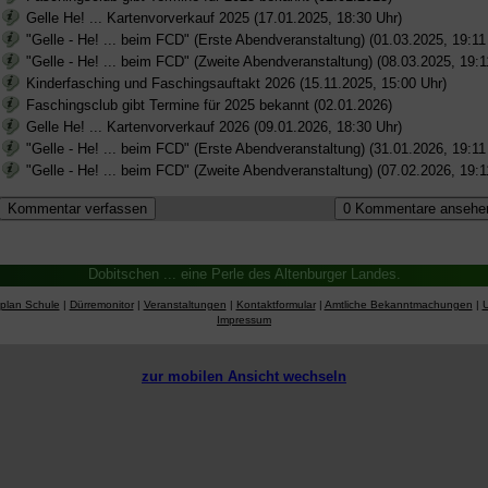
Gelle He! ... Kartenvorverkauf 2025 (17.01.2025, 18:30 Uhr)
"Gelle - He! ... beim FCD" (Erste Abendveranstaltung) (01.03.2025, 19:11
"Gelle - He! ... beim FCD" (Zweite Abendveranstaltung) (08.03.2025, 19:1
Kinderfasching und Faschingsauftakt 2026 (15.11.2025, 15:00 Uhr)
Faschingsclub gibt Termine für 2025 bekannt (02.01.2026)
Gelle He! ... Kartenvorverkauf 2026 (09.01.2026, 18:30 Uhr)
"Gelle - He! ... beim FCD" (Erste Abendveranstaltung) (31.01.2026, 19:11
"Gelle - He! ... beim FCD" (Zweite Abendveranstaltung) (07.02.2026, 19:1
Dobitschen ... eine Perle des Altenburger Landes.
splan Schule
|
Dürremonitor
|
Veranstaltungen
|
Kontaktformular
|
Amtliche Bekanntmachungen
|
Impressum
zur mobilen Ansicht wechseln