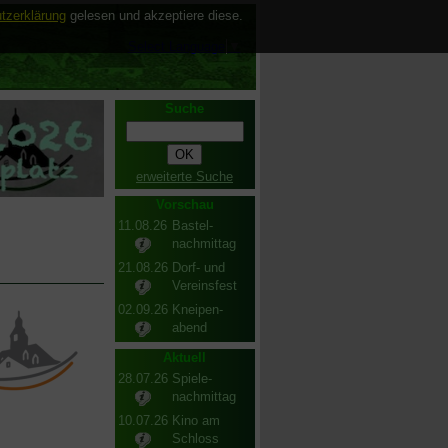
tzerklärung
gelesen und akzeptiere diese.
Select Language
▼
Suche
erweiterte Suche
Vorschau
11.08.26
Bastel-
nachmittag
21.08.26
Dorf- und
Vereinsfest
02.09.26
Kneipen-
abend
Aktuell
28.07.26
Spiele-
nachmittag
10.07.26
Kino am
Schloss