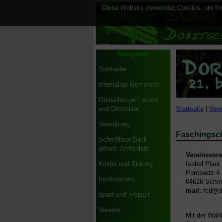
Diese Website verwendet Cookies, um Ihne
Navigation
Startseite
ehemalige Gemeinde
Ortsteilbürgermeister
Startseite
|
Vere
und Ortsteilrat
Verwaltung
Faschingscl
Schmöllner Blick
(ehem. Amtsblatt)
Vereinsvorsi
Isabel Plaul
Kinder und Bildung
Pontewitz 4
Institutionen
04626 Schmö
mail:
fcd@do
Sport und Freizeit
Vereine
Mit der Wah