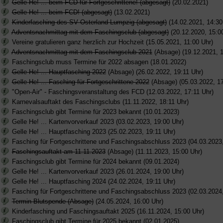
Gelle He! ... beim FCD für Fortgeschrittene! (abgesagt)
(20.02.2021)
Gelle He! ... beim FCD! (abgesagt)
(13.02.2021)
Kinderfasching des SV Osterland Lumpzig (abgesagt)
(14.02.2021, 14:30
Adventsnachmittag mit dem Faschingsclub (abgesagt)
(20.12.2020, 15:0
Vereine gratulieren ganz herzlich zur Hochzeit (15.05.2021, 11:00 Uhr)
Adventsnachmittag mit dem Faschingsclub 2021
(Absage) (19.12.2021, 1
Faschingsclub muss Termine für 2022 absagen (18.01.2022)
Gelle He! ... Hauptfasching 2022
(Absage) (26.02.2022, 19:11 Uhr)
Gelle He! ... Fasching für Fortgeschrittene 2022
(Absage) (05.03.2022, 17
"Open-Air" - Faschingsveranstaltung des FCD (12.03.2022, 17:11 Uhr)
Karnevalsauftakt des Faschingsclubs (11.11.2022, 18:11 Uhr)
Faschingsclub gibt Termine für 2023 bekannt (10.01.2023)
Gelle He! ... Kartenvorverkauf 2023 (03.02.2023, 19:00 Uhr)
Gelle He! ... Hauptfasching 2023 (25.02.2023, 19:11 Uhr)
Fasching für Fortgeschrittene und Faschingsabschluss 2023 (04.03.2023,
Faschingsauftakt am 11.11.2023
(Absage) (11.11.2023, 15:00 Uhr)
Faschingsclub gibt Termine für 2024 bekannt (09.01.2024)
Gelle He! ... Kartenvorverkauf 2023 (26.01.2024, 19:00 Uhr)
Gelle He! ... Hauptfasching 2024 (24.02.2024, 19:11 Uhr)
Fasching für Fortgeschrittene und Faschingsabschluss 2023 (02.03.2024,
Termin Blutspende (Absage)
(24.05.2024, 16:00 Uhr)
Kinderfasching und Faschingsauftakt 2025 (16.11.2024, 15:00 Uhr)
Faschingsclub gibt Termine für 2025 bekannt (02.01.2025)