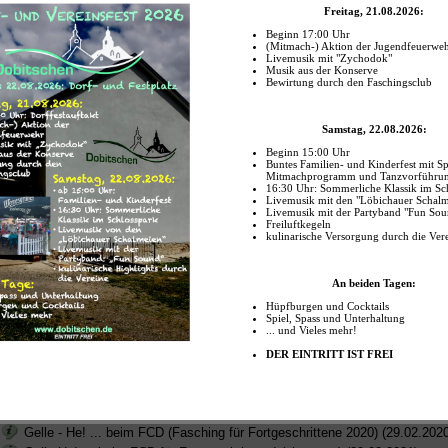
Kinderfasching des SV Osterland Lumpzig (26.02.2017, 14:30 Uhr)
Gelle - He! ... beim FCD (Fortgeschrittenenfasching) (04.03.2017, 17:11 U
Adventsnachmittag mit dem Faschingsclub (17.12.2017, 15:00 Uhr)
Gelle - He! ... beim FCD (Kartenvorverkauf) (19.01.2018, 18:00 Uhr)
Gelle - He! ... beim FCD (Hauptfasching) (17.02.2018, 19:11 Uhr)
Kinderfasching des SV Osterland Lumpzig (18.02.2018, 14:30 Uhr)
Gelle - He! ... beim FCD (Fasching für Fortgeschrittene) (24.02.2018, 17:
Eisnachmittag auf dem Oberen Teich (04.03.2018, 14:30 Uhr)
Termine Faschingsclub (Session 2019)
Frühschoppen zum Faschingsauftakt (11.11.2018, 10:30 Uhr)
Adventsnachmittag mit dem Faschingsclub (09.12.2018, 15:00 Uhr)
Kartenvorverkauf für Hauptfasching 2019 (01.02.2019, 19:00 Uhr)
Gelle - He! ... beim FCD (Hauptfasching 2019) (02.03.2019, 19:11 Uhr)
Kinderfasching des SV Osterland Lumpzig (03.03.2019, 14:30 Uhr)
"Gelle - He!" ... beim FCD (Fasching für Fortgeschrittene 2019) (09.03.20
Feuerwehrverein und Faschingsclub gemeinsam "On Tour!" (14.12.2019, 
Adventsnachmittag des Faschingsclub am vierten Advent (22.12.2019, 15
Faschingsclub gibt Termine für 2020 bekannt
Gelle - He! ... beim FCD (Kartenvorverkauf 2020) (17.01.2020, 19:00 Uhr)
Gelle - He! ... beim FCD (Hauptfasching 2020) (22.02.2020, 19:11 Uhr)
Kinderfasching des SV Osterland Lumpzig (23.02.2020, 14:30 Uhr)
Gelle - He! ... beim FCD (Fasching für Fortgeschrittene 2020) (29.02.2020