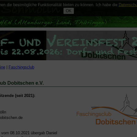
n die bestmögliche Funktionalität bieten zu können. Ich habe die
Datenschu
ine
|
Faschingsclub
ub Dobitschen e.V.
tzende (seit 2021):
lln
bitschen.de
l vom 08.10.2021 übergab Daniel