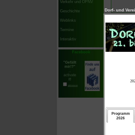
Verkehr und ÖPNV
Dorf- und Verei
Geschichte
Weblinks
Termine
Interaktiv
Weiter
Facebook