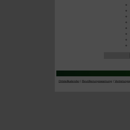
Ortsteilkalender
|
Bevölkerungswarnung
|
Vertretung