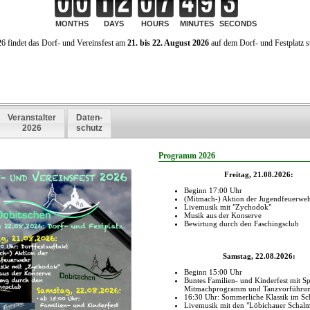
arn" am 23.05.2025 ans
rschloss Dobitschen ein.
 Veranstaltung war im Vorjahr eine
haltsame Veranstaltung und die
isatoren freuen sich auf Ihren
ch.
ladung zum "Tag der Nachbarn" durch die Relelschule Dobitsche
be Dobitschener,
23. Mai 2025 ist wieder Tag der Nachbarschaft. Wir möchten Sie, unsere Na
 Dorf, an diesem Tag zum Kaffeeklatsch ans Wasserschloss einladen. Es gi
bstgebackenen Kuchen und natürlich Kaffee und Tee. Auch ein kleines Kultu
 geplant: Schüler unserer Schule singen, tanzen und rezitieren, es spielt der
elmannszug Lumpzig, „Eis-Christian“ kommt vorbei, es gibt eine Schatzkiste
ion und ab 17 Uhr glüht der Rost. Kommen Sie vorbei und lassen sich einlad
Freitag, 23.05.2025, 14:30 – 18:00 Uhr
vor dem Wasserschloss Dobitschen
(Bei Regenwetter im Schloss)
 freuen uns auf Sie.