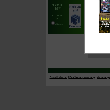
Her
Dob
In 
Weiter
Ortsteilkalender
|
Bevölkerungswarnung
|
Vertretung