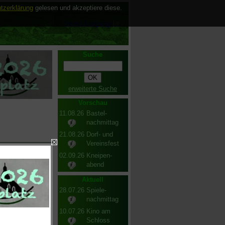
tzerklärung
gelesen und akzeptiere diese.
Select Language
▼
Suche
erweiterte Suche
Vorschau
11.08.26
Bastel-
nachmittag
21.08.26
Dorf- und
Vereinsfest
02.09.26
Kneipen-
abend
Aktuell
28.07.26
Spiele-
nachmittag
10.07.26
Kino am
Schloss