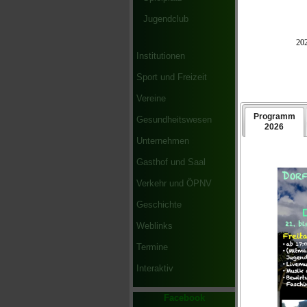
Nachb
Wasse
Jugendclub
Diese
unter
Institutionen
Organ
Besu
Sport und Freizeit
Vereine
Ein
Gesundheitswesen
Lie
Unternehmen
am 
Gasthof und Saal
dem
sel
Verkehr und ÖPNV
ist
Geschichte
Spi
Akt
Weblinks
Termine
Interaktiv
Wir
Facebook