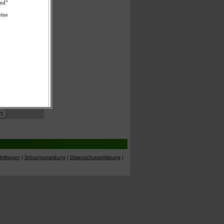
elschule
Umfragen
|
Störungsmeldung
|
Datenschutzerklärung
|