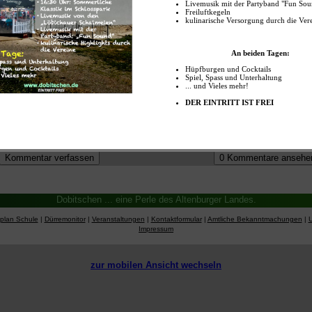
zliche Grüße von den Schülern, Lehrern und der Schulsozialarbeiterin der Reg
itschen.
Kooperation mit "Landschafft's - Akademie" (https://www.fack-ev.com)
e Informationen
Staatliche Regelschule Dobitschen
Dobitschen ... eine Perle des Altenburger Landes.
splan Schule
|
Dürremonitor
|
Veranstaltungen
|
Kontaktformular
|
Amtliche Bekanntmachungen
|
Impressum
zur mobilen Ansicht wechseln