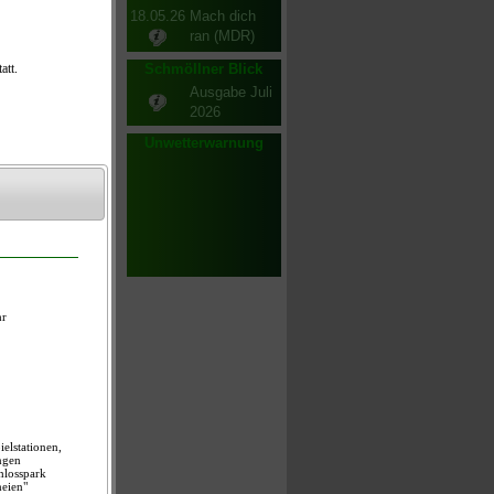
18.05.26
Mach dich
ran (MDR)
Schmöllner Blick
Ausgabe Juli
2026
Unwetterwarnung
n
chbarn aus
bt
rprogramm
n-Mitmach-
en am: