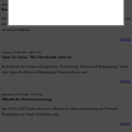
Mittwoch, 01.07.2026 - 14:35 Uhr
Kneipenabend des Dorf- und Förderverein
[Achtung: verschoben]
Der Dorf- und Förderverein führt 2026 Kneipenabende in
der alten Brauerei durch. Gereicht werden kneipentypische Getränke und
ein kleiner Imbiss.
Weiter
Samstag, 27.06.2026 - 08:44 Uhr
Open-Air-Kino: "Die Olsenbande sieht rot"
Im Rahmen der Veranstaltungsreihe "Feierabend: Kultur und Begegnung" findet
eine Open-Air-Kinovorführung am Wasserschloss statt.
Weiter
Mittwoch, 13.05.2026 - 15:10 Uhr
Öffentliche Ortsteilratssitzung
Am 18.05.2025 findet die erste öffentliche Ortsteilratsitzung des Ortsteils
Dobitschen der Stadt Schmölln statt.
Weiter