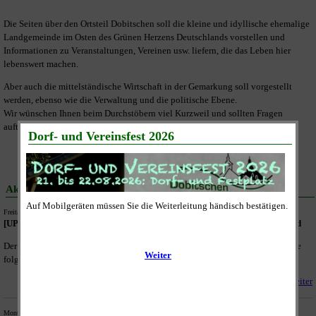
Die Seiten über den Ortsteil Dobitschen soll die kleine und idyllische ehemalige
Landgemeinde im Osten des Grünen Herzens Deutschlands vorstellen und
Informationen zu Veranstaltungen, Vereinen usw. liefern, die das Leben hier
lebenswert machen.
Aber auch die mittelständische Wirtschaft in der Gemarkung soll vorgestellt
werden, ebenso wie die Verwaltung und die politische Ebene.
Wir wünschen Ihnen beim Durchstöbern viel Kurzweil und sollten Fragen
auftreten, können Sie sich über das Kontaktformular an uns wenden.
Aktuelle Nachrichten
Freitag, 07.08.2026 - 12:15 Uhr
[UPDATE, 07.08.2026] Straßensperrungen im Landkreis Altenburger Land
Der Fachdienst Staßenverkehr des Landratsamtes Altenburger Land meldet die
folgenden Straßensperrungen im Landkreis.
Weiter
Montag, 27.07.2026 - 10:00 Uhr