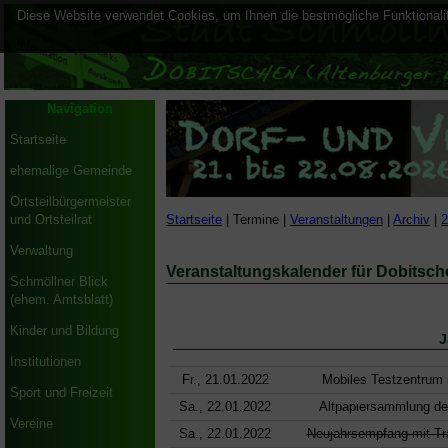
Diese Website verwendet Cookies, um Ihnen die bestmögliche Funktionalit
Navigation
Startseite
ehemalige Gemeinde
Ortsteilbürgermeister
Startseite
| Termine |
Veranstaltungen
|
Archiv
|
2
und Ortsteilrat
Verwaltung
Veranstaltungskalender für Dobitsch
Schmöllner Blick
(ehem. Amtsblatt)
Kinder und Bildung
J
Institutionen
Fr., 21.01.2022
Mobiles Testzentrum 
Sport und Freizeit
Sa., 22.01.2022
Altpapiersammlung des
Vereine
Sa., 22.01.2022
Neujahrsempfang mit Tra