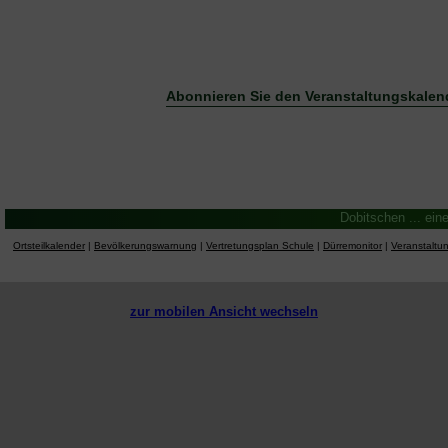
Abonnieren Sie den Veranstaltungskalen
Dobitschen ... ein
Ortsteilkalender
|
Bevölkerungswarnung
|
Vertretungsplan Schule
|
Dürremonitor
|
Veranstaltu
zur mobilen Ansicht wechseln