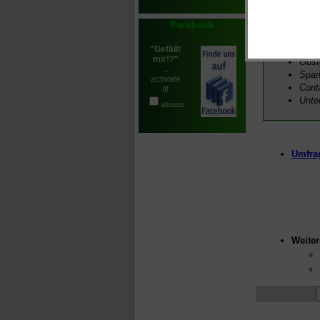
Zahn
Nähk
Facebook
Aesc
Inge
Obst
Spar
Cont
Unte
Umfrag
Weiter