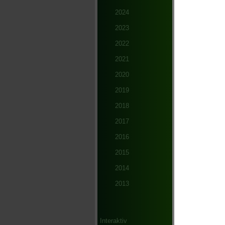
Stefan
Carste
2024
Andrea
2023
Holger
Thomas
2022
Randy 
2021
trieben die 
wurden und d
2020
Am Abend wu
2019
Discothek "M
Mit dem 25. 
2018
hoffen auch 
2017
2016
Sponsore
2015
Ohne Spnso
2014
bedanken s
2013
Land
Fisc
Land
Agra
Interaktiv
Auto