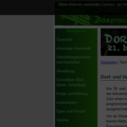
Diese Website verwendet Cookies, um Ihne
Navigation
Startseite
ehemalige Gemeinde
Ortsteilbürgermeister
Startseite
| Term
und Ortsteilrat
Verwaltung
Dorf- und Ve
Schmöllner Blick
(ehem. Amtsblatt)
Am 19. und 2
der bekannte
Kinder und Bildung
Zum einen ko
Institutionen
prognostizie
ausgerechne
Sport und Freizeit
Um es Vorwe
Vereine
keinen Abbru
Faschingsclu