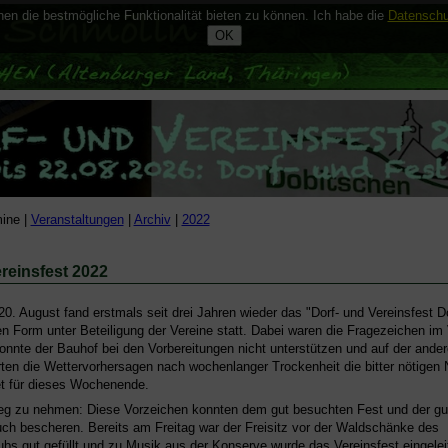
n die bestmögliche Funktionalität bieten zu können. Ich habe die
Datenschu
ine |
Veranstaltungen
|
Archiv
|
2022
reinsfest 2022
0. August fand erstmals seit drei Jahren wieder das "Dorf- und Vereinsfest D
n Form unter Beteiligung der Vereine statt. Dabei waren die Fragezeichen im 
nnte der Bauhof bei den Vorbereitungen nicht unterstützen und auf der ander
rten die Wettervorhersagen nach wochenlanger Trockenheit die bitter nötigen
t für dieses Wochenende.
g zu nehmen: Diese Vorzeichen konnten dem gut besuchten Fest und der g
ch bescheren. Bereits am Freitag war der Freisitz vor der Waldschänke des
bs gut gefüllt und zu Musik aus der Konserve wurde das Vereinsfest eingeleit