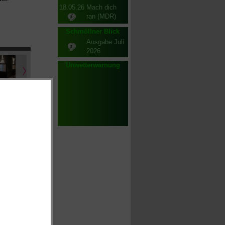
18.05.26
Mach dich
ran (MDR)
Schmöllner Blick
Ausgabe Juli
2026
Unwetterwarnung
eiten, eine
llte "Udos
Unterstützung
haben wird
t.
dervereins im