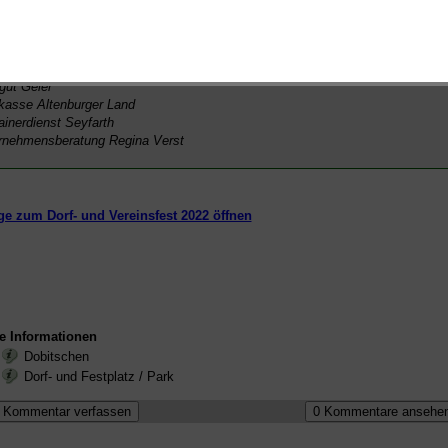
arztpraxis Gabriele Heimbürge
ästchen Birgit Leisering
ulap-Apotheke Steffen Quellmalz
nieurbüro Uwe Schulze
gut Geier
kasse Altenburger Land
ainerdienst Seyfarth
rnehmensberatung Regina Verst
e zum Dorf- und Vereinsfest 2022 öffnen
e Informationen
Dobitschen
Dorf- und Festplatz / Park