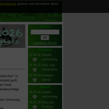
tzerklärung
gelesen und akzeptiere diese.
Select Language
▼
Suche
erweiterte Suche
Vorschau
11.08.26
Bastel-
nachmittag
21.08.26
Dorf- und
Vereinsfest
02.09.26
Kneipen-
obitschen" in
abend
Vorfeld groß:
en Seite
Aktuell
 Niederschläge
28.07.26
Spiele-
nachmittag
uten Stimmung
10.07.26
Kino am
Schloss
et.