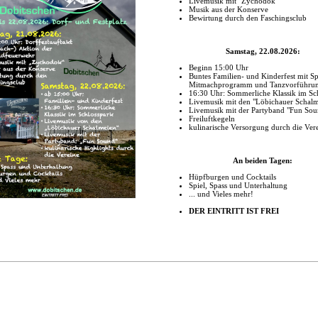
mit Meuselwitz ab 2021 Mindestschülerzahl nicht erreicht wird)
afür Erweiterung und Integration in den Schulstandort Nöbdenitz)