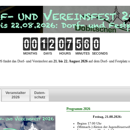
t, sollen die Schüler auf die Standorte Schmölln, Meuselwitz und Rositz aufgeteilt
reis Schmölln ein Schulstandort eingespart werden soll, erhält Nöbdenitz aufgrun
hulstandort mehr geben.
 für Dobitschen bis 2025 ansieht und diese als steigend vorhergesagt werden.