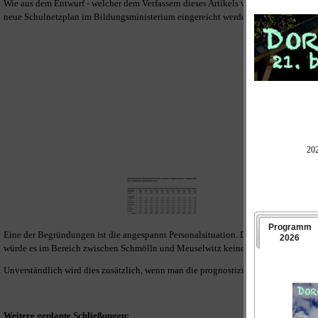
Wie aus dem Entwurf - welcher dem Verfassern dieses Artikels vorliegt - hevorgeh
neue Schulnetzplan im Bildungsministerium eingereicht werden.
Eine der Begründungen ist die angespannt Personalsituation. Da im ehemaligen K
würde es im Bereich zwischen Schmölln und Meuselwitz keinen weiteren Regelsc
Unverständlich wird dies zusätzlich, wenn man die prognostizierten Schülerzahlen
Weitere geplante Schließungen: