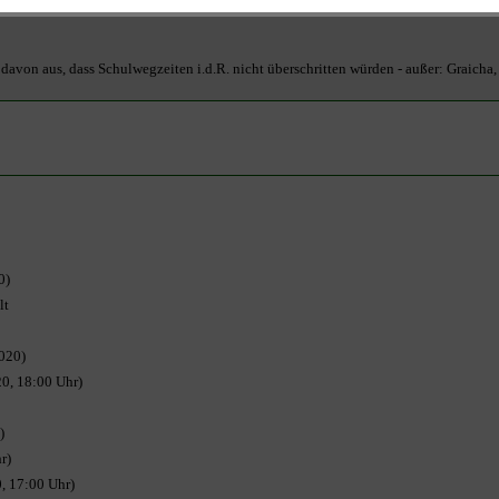
der vorhandenen Linien werden bei einem Drittel der Orte die Fahrzeiten überschritt
davon aus, dass Schulwegzeiten i.d.R. nicht überschritten würden - außer: Graicha,
0)
lt
2020)
0, 18:00 Uhr)
)
r)
, 17:00 Uhr)