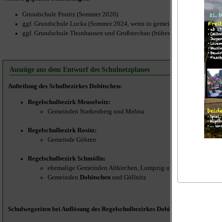
Grundschule Ponitz (Sommer 2020)
ggf. Grundschule Lucka (Sommer 2024, wenn in gemeinsamen Schulbezirk 
ggf. Grundschule Thonhausen und Großstechau (frühestens Sommer 2024, d
Auszüge aus dem Entwurf des Schulnetzplanes
Aufteilung des Schulbezirkes Dobitschen:
Regelschulbezirk Meuselwitz:
Gemeinden Starkenberg und Mehna
Regelschulbezirk Rositz:
Gemeinde Göhren
Regelschulbezirk Schmölln:
ehemalige Gemeinden Altkirchen, Lumpzig und Drogen
Gemeinden
Dobitschen
und Göllnitz
Schulwegzeiten bei Auflösung des Regelschulbezirkes Dobitschen: