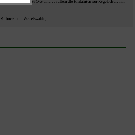
en, bei der Hälfte der Orte sind vor allem die Hinfahrten zur Regelschule mit
 Vollmershain, Wettelswalde)