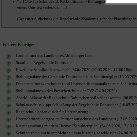
"[...] Orte aus Schulbezirk RS Dobitschen - Klärungsbedarf: bei Nutzung 
einem Umstieg verbunden [...]"
(Bei einer Aufhebung der Regelschule Nöbdenitz geht der Plan übrigens 
Weitere Beiträge:
Landratsamt des Landkreises Altenburger Land
Staatliche Regelschule Dobitschen
Erweiterte Schulkonferenz am 02. März 2020 (02.03.2020, 17:00 Uhr)
Stellungnahme der Gemeinde Dobitschen zum Schulnetzplan (13.03.202
Demonstration (verschoben)
und Unterschriftensammlung zum Schulerha
Stellungnahme zu den Presseberichten der OVZ (24.04.2020)
Abschlußklasse der Regelschule Dobitschen soll verlegt werden (06.05.
Schulausschuss kippt Schließung der Regelschule Dobitschen (18.05.202
Regelschule bedankt sich für Unterstützung
Unterschriftenübergabe an Petitionsausschuss des Landtages (17.06.2020
Kreistagssitzung mit dem Thema: "Schulnetzplan" (24.06.2020, 17:00 Uh
Schulnetzplan mit klarer Mehrheit vom Kreistag beschlossen (24.06.2020