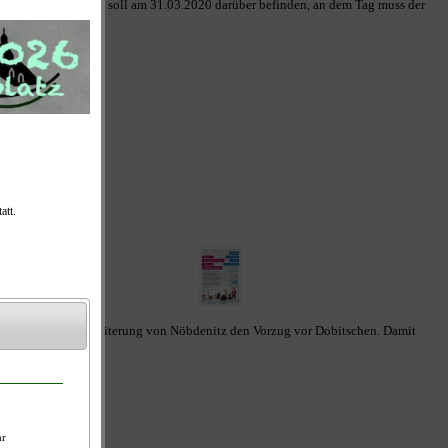
 werden. Der Kreistag soll am 31.03.2020 darüber befinden, an dem Tag muss der
d der geplanten Erweiterung von Nöbdenitz den Vorzug vor Dobitschen. Damit