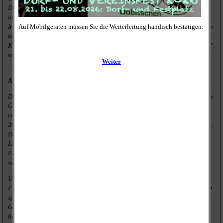
Deshalb ist die Treppe bis heute eine Baustelle." Auch das Dorffest musste
abgesagt werden, weil sich die Auflagen so häufig geändert haben.
Irgendwann war der Punkt erreicht, wo man Geld hätte in die Hand nehmen
können. Auch ständige Nachfragen im Gesundheitsamt brachten keine
Klarheit. "Es macht keinen Sinn, die ehrenamtliche Leistung zu verbrennen",
so Steinicke.
Allerhöchstens Flickwerk im nächsten Jahr
Doch zum Glück sei der dörfliche Zusammenhalt unverändert stark. Aber die
Gefahr, dass sich diese nach dem Lockdown nicht wieder im alten Maß
reaktivieren lässt, werde von Woche zu Woche größer. Obwohl es im Jahr
2019 keinen Haushalt gab, wäre dieser ausgeglichen gewesen, sagt Franke.
Der für 2020 war ausgeglichen, alle Pflichtaufgaben wurden erfüllt.
Lediglich bei der Beschaffung von Technik und Bekleidung für die
Feuerwehr gab es Engpässe, weil der Haushalt erst im September
verabschiedet wurde.
Und im nächsten Jahr? "Wir ordnen vieles den Straßen unter", sagt Bernd
Franke. Im Jahr 2021 werde man wieder nur das nötigste flicken, ansonsten
sparen und Fördermittel beantragen. Denn im Jahr 2022 sollen endlich die
Gemeindestraßen im desolaten Zustand grundhaft saniert werden. Das
betrifft vor allem die Straße der Einheit und die Straße des Friedens. Hier