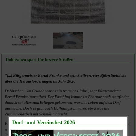
Dobitschen spart für bessere Straßen
"[...] Bürgermeister Bernd Franke und sein Stellvertreter Björn Steinicke
über die Herausforderungen im Jahr 2020
Dobitschen. "Im Grunde war es ein trauriges Jahr", sagt Bürgermeister
Bernd Franke (parteilos). Der Fasching konnte im Februar noch stattfinden,
danach sei alles zum Erliegen gekommen, was das Leben auf dem Dorf
ausmache. Doch es gibt auch Hoffnungsschimmer, etwa was die
Zusammenarbeit mit Schmölln angeht.
Frankes Stellvertreter Björn Steinicke zählt auf, was liegengeblieben ist. So
wollten die Mitglieder der Feuerwehr etwa aus Sicherheitsgründen eine
Treppe am unteren Teich einbauen. "Da schlug der erste Lockdown zu.