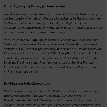
Kaum Hoffnung auf Rettung für Wasserschloss
Zum Ärgernis wurde schließlich noch eine unsachgemäße Ausbesserung auf
der Kreisstraße. Hier habe die Kreisstraßenmeisterei im Herbst an mehreren
Stellen der zentralen Kreuzung im Ort lediglich Asphalt auf dem
Straßenpflaster aufgebracht, um Vertiefungen auszugleichen. Darüber habe
man sich massiv beschwert, so der Bürgermeister.
Nur kurz währte die Hoffnung, dass sich am Zustand des Wasserschlosses
bald etwas ändern werde. Denn nachdem der bisherige Besitzer verstarb,
besuchte ein Teil der Erbengemeinschaft im Sommer den Ort und wurde vom
Bürgermeister über das weitläufige Gelände geführt. Sie seien sichtlich
schockiert gewesen vom heruntergekommenen Zustand, berichtet Franke.
Doch das Ergebnis sei gleich null gewesen. Auf das Angebot Frankes,
Kontakt mit der Unteren Denkmalschutzbehörde herzustellen, sei bislang
nicht eingegangen worden.
Dorfleben ruht in der Zwangsstarre
"Dabei ist das nicht nur ein optisches Problem, sondern inzwischen auch
eine Gefahrenquelle", sagt Björn Steinicke. Auch das ehemalige
Verwaltungsgebäude der LPG direkt an der Straße ist in einem desolatem
Zustand. Direkt hinter der Kirche geht es etwa sechs Meter senkrecht nach