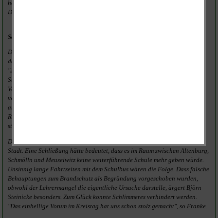
helfe der erfahrene Schmöllner Bauamtsleiter Reiner Erler enorm weiter.
Den Haushalt für 2021 will man am besten noch im Frühjahr beschließen.
Schulschließung erfolgreich abgewendet
Denn mit dem neuen Kämmerer arbeite man fair und gut zusammen. Mit
dessen Vorgänger sei das nicht so einfach gewesen, lässt Franke erkennen.
"Jetzt sind wir auf einem Level, auf dem man arbeiten kann", sagt auch
Steinicke. Ärger machte den Dobitschenern in diesem Jahr vor allem die
Verwaltung des Landkreises. So habe man etwa ein Viertel Jahr damit
verbracht, gegen den Entwurf des Landrates zur Schulnetzplanung zu
arbeiten, schätzt Franke. In diesem war eine teilweise Ausgliederung der
Regelschule vorgesehen. "Man kann eine Schulschließung schon
stragtegisch planen, das war so ein Fall", sagt der Bürgermeister.
Doch von Dobitschen sind es mindestens zwölf Kilometer bis zur nächsten
Stadt. Eine Schließung hätte bedeutet, dass es im Raum zwischen Altenburg,
Schmölln und Meuselwitz keine weiterführende Schule mehr geben würde.
Unsinnig lange Fahrtzeiten mit dem Schulbus wären die Folge. Dass falsche
Behauptungen zum Brandschutz als Begründung vorgeschoben wurden,
obwohl der Lehrermangel die eigentliche Ursache darstelle, ärgert Björn
Steinicke besonders. Zum Glück konnte Schlimmeres verhindert werden.
"Das einhellige Votum im Kreistag hat uns schon stolz gemacht", so Franke.