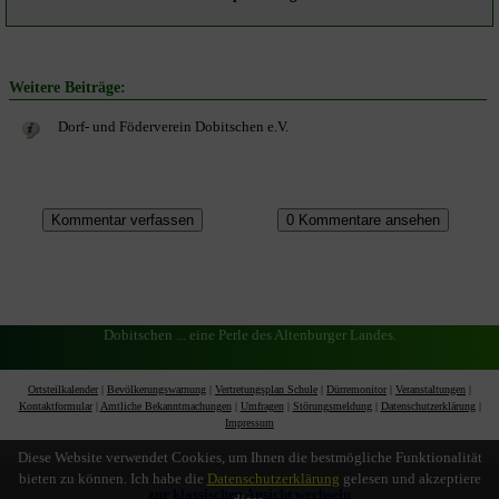
Weitere Beiträge:
Dorf- und Föderverein Dobitschen e.V.
Dobitschen ... eine Perle des Altenburger Landes.
Ortsteilkalender
|
Bevölkerungswarnung
|
Vertretungsplan Schule
|
Dürremonitor
|
Veranstaltungen
|
Kontaktformular
|
Amtliche Bekanntmachungen
|
Umfragen
|
Störungsmeldung
|
Datenschutzerklärung
|
Impressum
Diese Website verwendet Cookies, um Ihnen die bestmögliche Funktionalität
bieten zu können. Ich habe die
Datenschutzerklärung
gelesen und akzeptiere
zur klassischen Ansicht wechseln