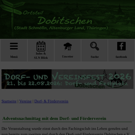
Infos &
Menü
Unwetter
Suche
facebook
SLN Blick
Startseite
|
Vereine
|
Dorf- & Förderverein
Adventsnachmittag mit dem Dorf- und Förderverein
Die Veranstaltung wurde einst durch den Fachingsclub ins Leben gerufen und
nun bereits zum zweiten mal durch den Dorf- und Förderverein Dobitschen e.V.