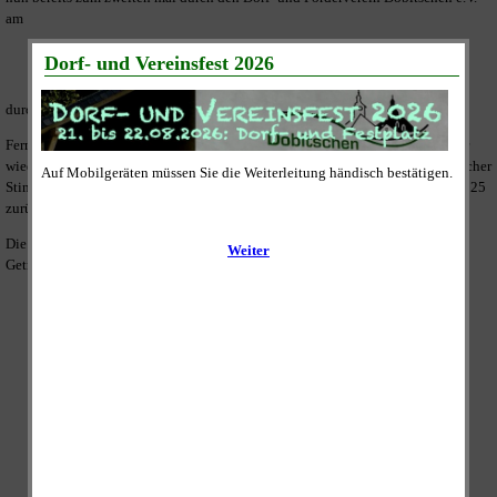
am
Samstag, 20.12.2025 - 16:00 Uhr
an der alten Brauerei Dobitschen
durchgeführt.
Fernab vom Stress der großen Weihnachtsmärkte wird es also auch dieses Jahr
wieder die Möglichkeit für die Dorfgemeinschaft geben, sich bei weihnachtlicher
Stimmung und Leckereien an der alten Brauerei zu treffen und auf das Jahr 2025
zurück zu schauen und Pläne für 2026 zu schmieden.
Die meisten Vorhaben beginnen bekanntlich mit dem Satz: "Halt mal mein
Getränk, ich habe da eine Idee!"