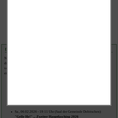
Dobitschen ... Save the Date!
Neben dieser Veranstaltung füllt sich bereits der Veranstaltungskalender für
die kommenden Monate. Die Informationen werden auch hier rechtzeitig
veröffentlicht, aber vorab hier schonmal die Termine zum Eintragen in die
eigenen Kalender:
Sa., 24.01.2026 - 18:00 Uhr (alte Brauerei):
Neujahrsempfang des Feuerwehrvereins und der Feuerwehr
Sa., 31.01.2026 - 19:11 Uhr (Saal der Gemeinde Dobitschen):
"Gelle He!" ... Erster Hauptfasching 2026
Sa., 06.02.2026 - 19:11 Uhr (Saal der Gemeinde Dobitschen):
"Gelle He!" ... Zweiter Hauptfasching 2026