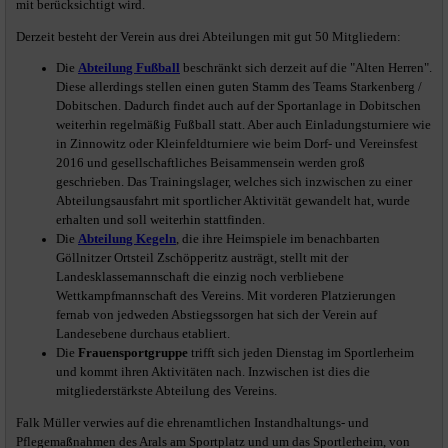
mit berücksichtigt wird.
Derzeit besteht der Verein aus drei Abteilungen mit gut 50 Mitgliedern:
Die
Abteilung Fußball
beschränkt sich derzeit auf die "Alten Herren".
Diese allerdings stellen einen guten Stamm des Teams Starkenberg /
Dobitschen. Dadurch findet auch auf der Sportanlage in Dobitschen
weiterhin regelmäßig Fußball statt. Aber auch Einladungsturniere wie
in Zinnowitz oder Kleinfeldturniere wie beim Dorf- und Vereinsfest
2016 und gesellschaftliches Beisammensein werden groß
geschrieben. Das Trainingslager, welches sich inzwischen zu einer
Abteilungsausfahrt mit sportlicher Aktivität gewandelt hat, wurde
erhalten und soll weiterhin stattfinden.
Die
Abteilung Kegeln
, die ihre Heimspiele im benachbarten
Göllnitzer Ortsteil Zschöpperitz austrägt, stellt mit der
Landesklassemannschaft die einzig noch verbliebene
Wettkampfmannschaft des Vereins. Mit vorderen Platzierungen
fernab von jedweden Abstiegssorgen hat sich der Verein auf
Landesebene durchaus etabliert.
Die
Frauensportgruppe
trifft sich jeden Dienstag im Sportlerheim
und kommt ihren Aktivitäten nach. Inzwischen ist dies die
mitgliederstärkste Abteilung des Vereins.
Falk Müller verwies auf die ehrenamtlichen Instandhaltungs- und
Pflegemaßnahmen des Arals am Sportplatz und um das Sportlerheim, von