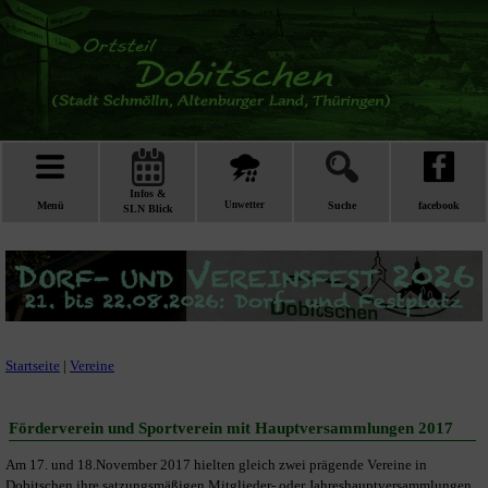
Infos &
Menü
Unwetter
Suche
facebook
SLN Blick
Startseite
|
Vereine
Förderverein und Sportverein mit Hauptversammlungen 2017
Am 17. und 18.November 2017 hielten gleich zwei prägende Vereine in
Dobitschen ihre satzungsmäßigen Mitglieder- oder Jahreshauptversammlungen