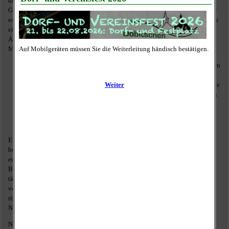
und Unsicherheiten aufgrund der von der Landesregierung angestrebten
Gebietsreform im vergangenen Jahr ein wenig ins Stocken geraten war. Aber
es gab eine Reihe anderer Maßnahmen, die erfolgreich das Gemeindebild zu
einem schöneren veränderten. So führte der Verein mehrere ehrenamtliche
Arbeitseinsätze durch, bei denen der Verein auch mit finanziellen Mitteln
Material bereitstellen konnte. So verwies er nicht ohne Stolz
die
Bepflanzung
der Böschungen an der Brücke zwischen den beiden
geschlämmten Teichen,
den
"Frühjahresputz"
, an dem trotz widrigen Wetterbedingungen eine
beeindruckende Anzahl an Helfern teilnahm und bspw. die gesamten
Schaukästen erneuert wurden
oder die ehrenamtlichen
Straßeninstandsetzungsmaßnahmen
in der
Gemeinde
Er verwies auf den zeitlichen Aufwand für die Vereinsmitglieder, der
beispielsweise zu den regelmäßigen
Altpapiersammlungen
anfällt, um die
entsprechend benötigten finanziellen Mittel generieren zu können. In dem
Bewusstsein, dass ein großer Teil der Mitglieder auch in anderen Vereinen
tätig ist, versuchte er, anfallende Aufgaben auf mehrere Schultern zu
verteilen, um im kommenden Jahr auch die Brauerei wieder in den Fokus
rücken zu können. Er erklärte aber auch, dass oft auch
Nichtvereinsmitglieder mit anpackten, wofür er sich herzlich bedankte.
Nach dem Finanz- und Revisionsbericht war die Entlastung der