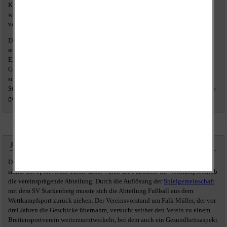
Kassenverwaltung und des Vorstandes eine einstimmige Formsache. Die
weiteren Tagesordnungspunkte waren den Planungen und der Diskussion
vorbehalten.
Das Resümee des noch jungen Vereins fiel durchaus positiv aus. Mit
ambitionierten Vorhaben möchte man auch künftig in der Gemeinde in
Erscheinung treten. So soll der "Frühjahresputz" ein fester Bestandteil im
Gemeindeleben werden und auch die etablierten Altpapiersammlungen
sollen fortgeführt werden. Auch für die Brauerei gibt es Ideen, die an dieser
Stelle aber noch nicht veröffentlicht werden, da Rahmenbedingungen vorab
geklärt werden müssen.
Jahreshauptversammlung des SV Eintracht Dobitschen
Den gravierendsten Strukturwandel machte in den vergangenen drei Jahren
sicher der Sportverein durch. Einst waren die Fußballer im Wettkampfbetrieb
die vereinsprägende Abteilung. Durch die Auflösung der
Spielgemeinschaft
mit dem SV Starkenberg musste sich die Abteilung Fußball aus dem
Wettkampfsport zurück ziehen. Der Vereinsvorstand um Falk Müller, der vor
drei Jahren die Geschicke übernahm, versucht seither den Verein zu einem
Breitensportverein weiterzuentwickeln, bei dem auch ein Gesundheitsaspekt