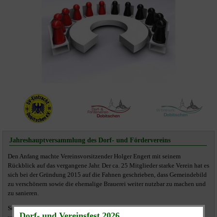
Jahreshauptversammlung des Dorf- und Fördervereins
Den Anfang machte Vereinsvorsitzender Holger Engert mit seinem
Rückblick auf das vergangene Jahr. Der ca. 25 Mitglieder starke Verein hat es
sich bei der Gründung 2015 auf die Fahnen geschrieben, dass Gemeindebild
zu verschönern sowie die ehemalige Brauerei weiter nutzbar zu machen und
zu sanieren.
Selbstkritisch schätzte er ein, dass die Brauereisanierung durch Zeitmangel