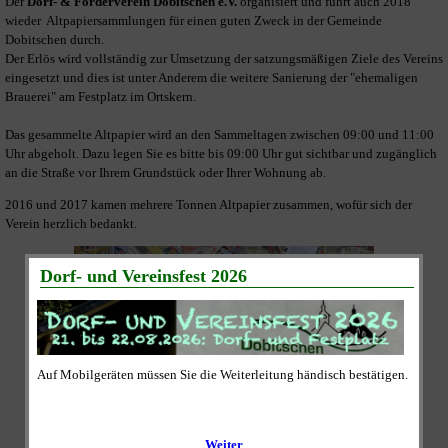
Der
Dorf- & Förderverein Dobitschen e.V.
organisiert und führt auch 2018
wieder Altpapiersammlungen für einen guten Zweck in der Gemeinde
Dobitschen durch.
Der Erlös wird vollständig zur Umsetzung der satzungsmäßigen Ziele des Vereins
eingesetzt und dies ist unter Anderem die weitere Sanierung der "ehemaligen
Brauerei" am Festplatz im Ortskern.
Das gesammelte Altpapier wird an den Sammeltagen zwischen 09:00 und 11:00
Uhr abgeholt. Dazu legen Sie es bitte bis 09:00 Uhr gut sichtbar und zugänglich
an die Straße vor Ihrem Grundstück oder Ihrer Wohnung ab.
2016 und 2017 kamen mehrere Tonnen Altpapier zusammen, wofür sich der
Verein herzlich bedankt.