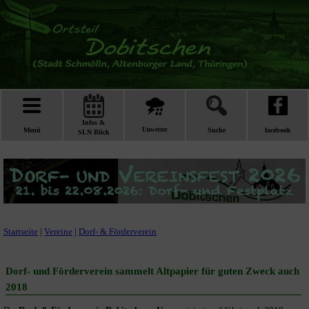
Infos &
Menü
Unwetter
Suche
facebook
SLN Blick
Startseite
|
Vereine
|
Dorf- & Förderverein
Dorf- und Förderverein sammelt Altpapier für guten Zweck auch
2018