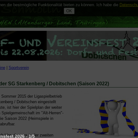
n die bestmögliche Funktionalität bieten zu können. Ich habe die
Datenschu
ine
|
Sportverein
 der SG Starkenberg / Dobitschen (Saison 2022)
Sommer 2015 der Ligaspielbetrieb
enberg / Dobitschen eingestellt
e, ist hier der Spielplan der weiter
Spielgemeinschaft im "Alt-Herren"-
die Saison 2022 (Heimspiele in
abrufbar.
ch klar, dass es in der zweiten
nsfest 2026 - 1/5