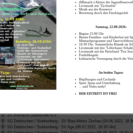
Freitag, 19.08.2022 - 18:30 Uhr: Sportplatz Dobitschen
SG Dobitschen / Starkenberg vs.
LSV 1889 Altkirchen
Freitag, 09.09.2022 - 18:30 Uhr: Sportplatz Dobitschen
SG Dobitschen / Starkenberg vs.
SV Motor Altenburg
Freitag, 16.09.2022 - 18:30 Uhr: Sportplatz Dobitschen
SG Dobitschen / Starkenberg vs.
SV Lokomotive Altenburg
Freitag, 30.09.2022 - 18:30 Uhr: Sportplatz Dobitschen
SG Dobitschen / Starkenberg vs.
TSV Monstab / Lödla
e Informationen
SV Eintracht Dobitschen e.V.
SG Dobitschen / Starkenberg - SV Blau-Weiss Zechau (24.06.2022, 18:3
SG Dobitschen / Starkenberg - SV Aga (08.07.2022, 18:30 Uhr)
SG Dobitschen / Starkenberg - TSV Gera-Leumnitz (05.08.2022, 18:30 U