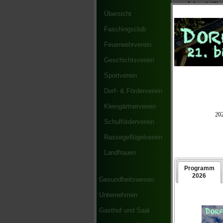
Jahreshälfte
Sportplatz D
Übersicht
Faschingsclub
Dabei handel
großen sport
Feuerwehrverein
sicher, mal 
den Heimspi
Geschichtsverein
Sportverein
(Heim-) S
Dorf- & Förderverein
Kleingärtnerverein
Schulförderverein
Rassegeflügelverein
Landfrauen
Gesundheitswesen
Unternehmen
Gasthof und Saal