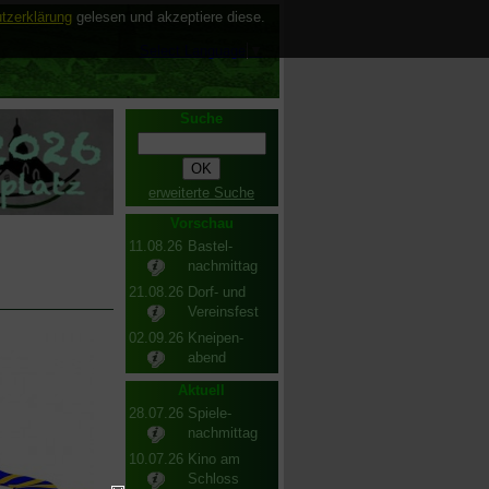
tzerklärung
gelesen und akzeptiere diese.
Select Language
▼
Suche
erweiterte Suche
Vorschau
11.08.26
Bastel-
nachmittag
21.08.26
Dorf- und
Vereinsfest
02.09.26
Kneipen-
abend
Aktuell
28.07.26
Spiele-
nachmittag
10.07.26
Kino am
Schloss