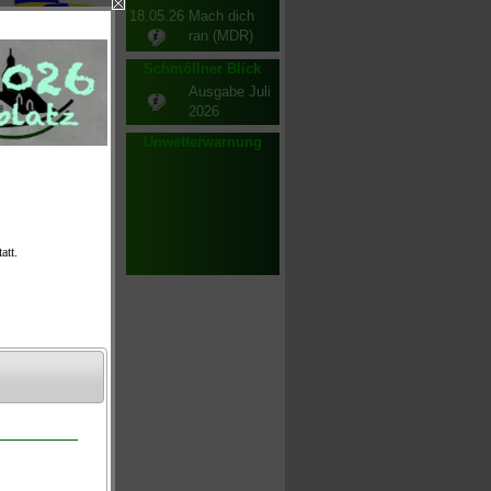
18.05.26
Mach dich
ran (MDR)
Schmöllner Blick
Ausgabe Juli
2026
Unwetterwarnung