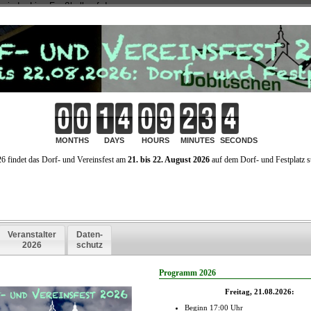
 wieder Live-Fusßball auf dem
obitschen geben wird.
t es sich sicher nicht um die ganz
lichen Duelle, aber es lohnt sich
auf ein Bier oder eine Bratwurst zu
elen vorbei zu schauen.
pielplan für die Saison 2022
Freitag, 24.06.2022 - 18:30 Uhr: Sportplatz Dobitschen
SG Dobitschen / Starkenberg vs.
SV Blau-Weiss Zechau / Kriebitzsch
Freitag, 08.07.2022 - 18:30 Uhr: Sportplatz Dobitschen
SG Dobitschen / Starkenberg vs.
SV Aga
Freitag, 05.08.2022 - 18:30 Uhr: Sportplatz Dobitschen
SG Dobitschen / Starkenberg vs.
TSV Gera - Leumnitz