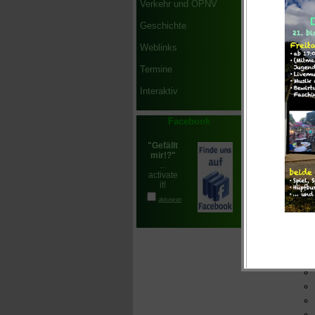
Verkehr und ÖPNV
Geschichte
Weblinks
Termine
Interaktiv
Facebook
Weiter