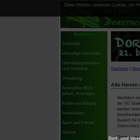
Diese Website verwendet Cookies, um Ihne
Navigation
Startseite
ehemalige Gemeinde
Ortsteilbürgermeister
Startseite
|
Vere
und Ortsteilrat
Verwaltung
Alte Herren
Schmöllner Blick
(ehem. Amtsblatt)
Nachdem im 
der SG Stark
Kinder und Bildung
werden musst
Institutionen
bestehenden 
Bereich für 
Sport und Freizeit
Dobitschen) 
Vereine
Damit ist au
Dorf- und Verei