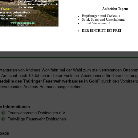
nsetzung Feuerwehrausschuss
n Steinicke
(Ortsbrandmeister)
as Wohlfahrt
(stellv. Ortsbrandmeister)
y Idzikowski
(stellv. Jugendfeuerwehrwart)
hard Peterek
(Gerätewart)
an Wohlfahrt
(gewählter Vertreter der Mannschaft)
tantreten von Andreas Wohlfahrt bei der Wahl zum stellvertretenden Ortsbra
 Amtszeit nach 10 Jahren in dieser Funktion. Anerkennend für diese Leistung
edaille des Thüringer Feuerwehrverbandes in Gold"
durch den Vorsitzen
ehrverbandes Andreas Hofmann ausgezeichnet.
e Informationen
Feuerwehrverein Dobitschen e.V.
Freiwillige Feuerwehr Dobitschen
oads