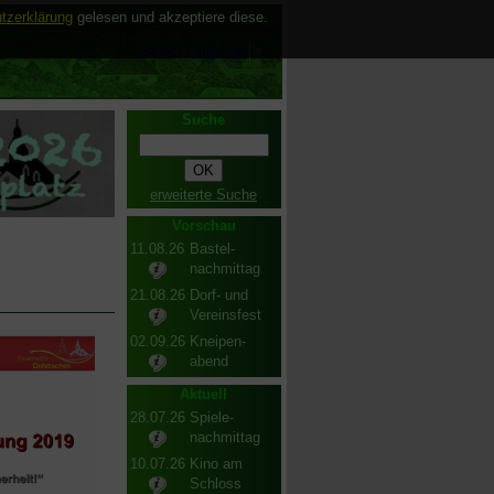
tzerklärung
gelesen und akzeptiere diese.
Select Language
▼
Suche
erweiterte Suche
Vorschau
11.08.26
Bastel-
nachmittag
21.08.26
Dorf- und
Vereinsfest
02.09.26
Kneipen-
abend
Aktuell
28.07.26
Spiele-
nachmittag
10.07.26
Kino am
Schloss