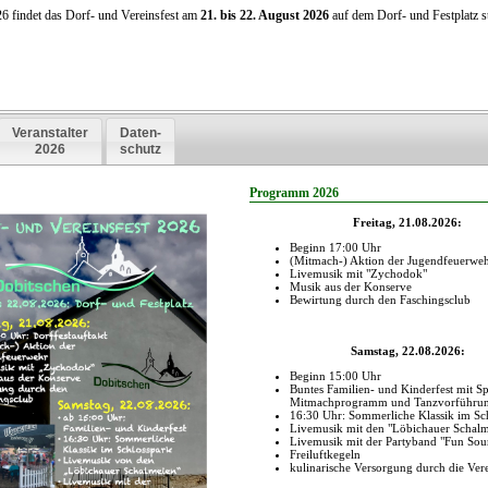
durch Spenden realisiert werden
nnten alle drei "Abteilungen" auf ein
reiches Jahr zurück blicken, auch
d da durchaus Kritik geübt wurde.
rde neben dem Finanzbericht auch der Vorstand einstimmig entlastet und ein
hr 2019 gegeben. Hier war auch die anstehende Gemeinderatswahl 2019 Thema
cht mehr mit einer eigenen Liste kandidieren wird. Es wird eine Gemeinschafts
gestrebt. Gefolgt von den Grußworten des Bürgermeisters Bernd Franke und
hrverbandsvorsitzendem Andreas Hofmann endete der offizielle Teil nach ca.
s wurde noch bis in die späten Abendstunden gemeinsam gesessen und diskut
se der Wehrleitungswahl am 17.02.2019
 zum Ortsbrandmeister:
Kam. Björn Steinicke
(15 Ja-Stimmen | 2 Enthaltungen)
 zum stellvertretenden Ortsbrandmeister:
Kam. Thomas Wohlfahrt
(14 Ja-Stimmen | 3 Enthaltungen)
 zum Vertreter der Mannschaft im Feuerwehrausschuss:
Kam. Stefan Wohlfahrt
(15 Ja-Stimmen | 2 Enthaltungen)