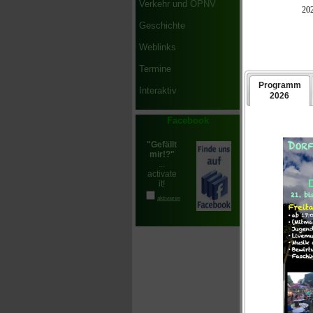
Verkehr und ÖPNV
überwiegend 
konnten.
Geschichte
Insgesamt ko
Weblinks
recht erfolg
wenn hier un
Termine
Weiterhin wu
Interaktiv
laufende Ja
Feuerwehr ni
Facebook
Bewerber an
Kreisfeuerwe
Im Anschlus
Ergebnis
Wahl
Wahl
Wahl