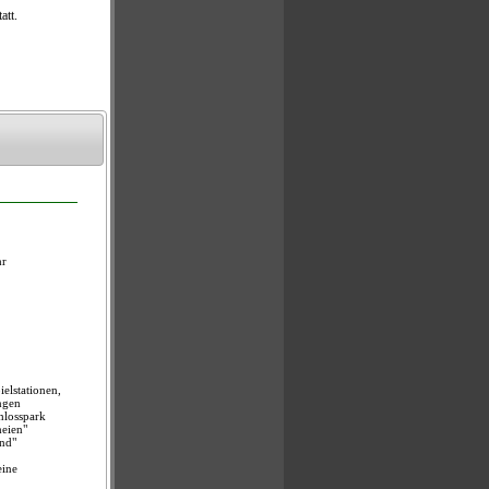
 Ausblick aufs
, bei der die
liste aller
 90 Minuten.
iert.