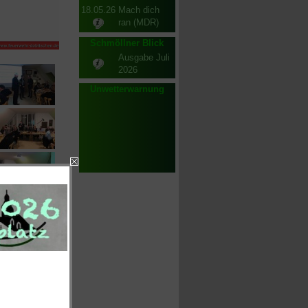
18.05.26
Mach dich
ran (MDR)
Schmöllner Blick
Ausgabe Juli
2026
Unwetterwarnung