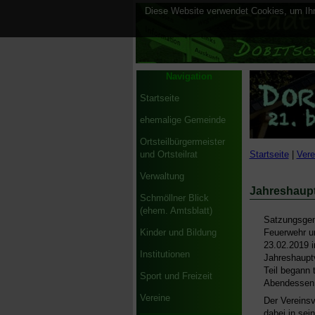
Diese Website verwendet Cookies, um Ihne
Navigation
Startseite
ehemalige Gemeinde
Ortsteilbürgermeister
Startseite
|
Vere
und Ortsteilrat
Verwaltung
Jahreshaup
Schmöllner Blick
(ehem. Amtsblatt)
Satzungsgem
Feuerwehr u
Kinder und Bildung
23.02.2019 
Institutionen
Jahreshauptv
Teil begann 
Sport und Freizeit
Abendessen i
Vereine
Der Vereinsv
dabei in se