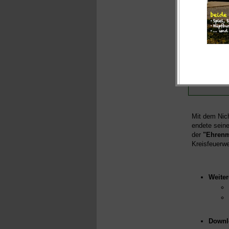
Zusamme
Björ
Thom
Rand
Eber
Stef
Mit dem Nich
endete seine
der
"Ehrenm
Kreisfeuerw
Weiter
Downl