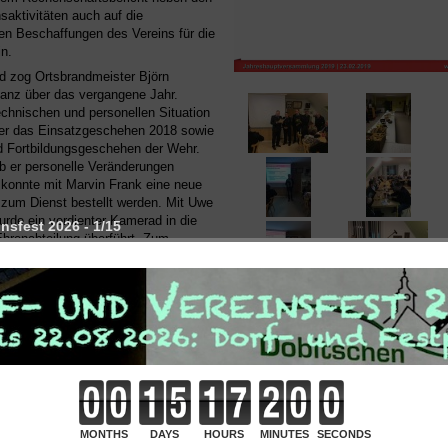
nsaktivitäten auch auf die
en Beschaffungen des Vereins für die
n.
d zog Ortsbrandmeister Björn
lanz über das vergangene Jahr.
chnischen und personellen Situation
 er das Einsatzgeschehen 2018 sowie
d Fortbildungsgeschehen der Wehr.
b er personelle Veränderungen
konnte mit Marvin Frank eine neue
 zum Dienst bestellt werden. Mit Uwe
rde ein verdienter Kamerad in die
nsfest 2026 - 1/15
Ehrenabteilung überführt. Zum
er Ausführungen ging er auf die
sse der Wehrführungswahl am
in.
chaftsbericht der Jugendfeuerwehr
art Thomas Wohlfahrt folgte. Sehr
 Wettkampfteilnahmen, u.A. mit zwei
egen waren dabei nur ein Bruchteil
gen Aktivitäten. So verwies er
se auch auf die zeitaufwendige
des Geräteschuppens und des Baus
ktionsschrankes, welche