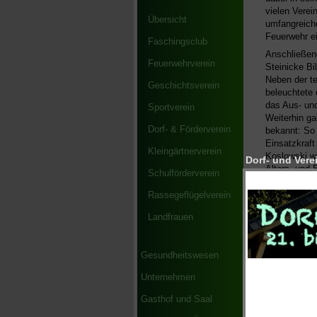
vielen Verei
Übersicht
umfangreich
Feuerwehr ei
Faschingsclub
Anschließen
Feuerwehrverein
Steinicke Bi
Neben der te
Geschichtsverein
beleuchtete
das Aus- un
Sportverein
Weiterhin ga
Dorf- & Förderverein
bekannt: So 
Einsatzkraft
Kleingärtnerverein
Koslowski wu
Dorf- und Verei
Alters- und 
Schulförderverein
Schluss sein
Wahlergebni
Rassegeflügelverein
17.02.2019 e
Landfrauen
Der Rechens
von Jugendw
erfolgreiche
Gesundheitswesen
Kreispokalsi
der vielfälti
Unternehmen
beispielswei
Gasthof und Saal
Umsetzung 
des Multifun