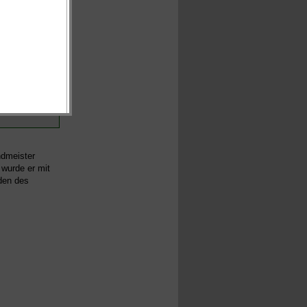
ndmeister
 wurde er mit
den des