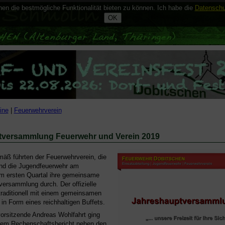
n die bestmögliche Funktionalität bieten zu können. Ich habe die
Datenschu
ine
|
Feuerwehrverein
tversammlung Feuerwehr und Verein 2019
äß führten der Feuerwehrverein, die
nd die Jugendfeuerwehr am
im ersten Quartal ihre gemeinsame
ersammlung durch. Der offizielle
traditionell mit einem gemeinsamen
n Form eines reichhaltigen Buffets.
orsitzende Andreas Wohlfahrt ging
inem Rechenschaftsbericht neben den