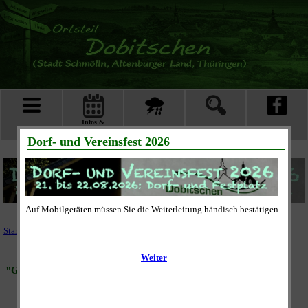
Infos &
Menü
Unwetter
Suche
facebook
SLN Blick
Startseite
|
Vereine
|
Faschingsclub
"Gelle - He! ... beim FCD" (Erste Abendveranstaltung)
Termin:
Sa., 31.01.2026, 19:11 Uhr
Ort:
Saal