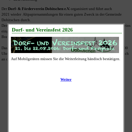
Der
Dorf- & Förderverein Dobitschen e.V.
organisiert und führt auch
2021 wieder Altpapiersammlungen für einen guten Zweck in der Gemeinde
Dobitschen durch.
Der Erlös wird vollständig zur Umsetzung der satzungsmäßigen Ziele des Vereins
eingesetzt und dies ist unter Anderem die weitere Sanierung der "ehemaligen
Brauerei" am Festplatz im Ortskern.
Das gesammelte Altpapier wird an den Sammeltagen zwischen 09:00 und 11:00
Uhr abgeholt. Dazu legen Sie es bitte bis 09:00 Uhr gut sichtbar und zugänglich
an die Straße vor Ihrem Grundstück oder Ihrer Wohnung ab.