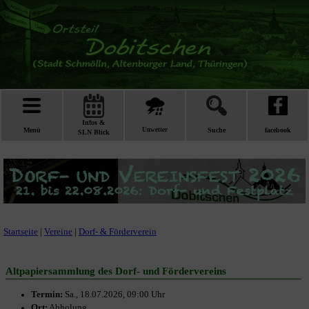
Infos &
Menü
Unwetter
Suche
facebook
SLN Blick
Startseite
|
Vereine
|
Dorf- & Förderverein
Altpapiersammlung des Dorf- und Fördervereins
Termin:
Sa., 18.07.2026, 09:00 Uhr
Ort:
Abholung