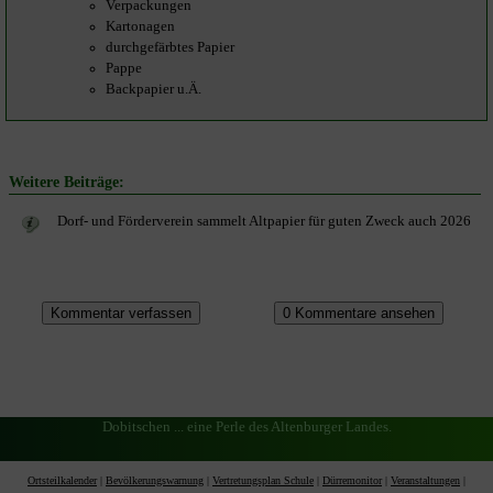
Verpackungen
Kartonagen
durchgefärbtes Papier
Pappe
Backpapier u.Ä.
Weitere Beiträge:
Dorf- und Förderverein sammelt Altpapier für guten Zweck auch 2026
Dobitschen ... eine Perle des Altenburger Landes.
Ortsteilkalender
|
Bevölkerungswarnung
|
Vertretungsplan Schule
|
Dürremonitor
|
Veranstaltungen
|