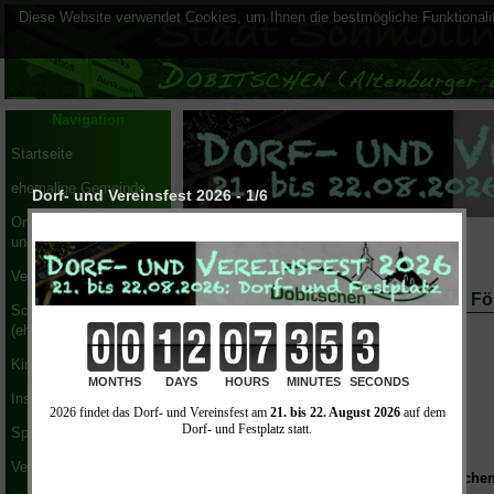
Diese Website verwendet Cookies, um Ihnen die bestmögliche Funktionalit
Navigation
Startseite
ehemalige Gemeinde
Dorf- und Vereinsfest 2026 - 1/6
Ortsteilbürgermeister
Startseite
|
Vereine
|
Dorf- & Förderverein
und Ortsteilrat
Verwaltung
Altpapiersammlung des Dorf- und Fö
Schmöllner Blick
(ehem. Amtsblatt)
Datum / Uhrzeit
Kinder und Bildung
Sa., 22.03.2025, 09:00 Uhr
Institutionen
Ort
Abholung
Sport und Freizeit
Vereine
Der
Dorf- & Förderverein Dobitsche