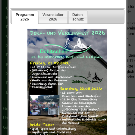
e.V.
organisiert und führt auch
2021 wieder Altpapiersammlungen für
Übersicht
einen guten Zweck in der Gemeinde
Dobitschen durch.
Faschingsclub
Der Erlös wird vollständig zur Umsetz
Feuerwehrverein
der satzungsmäßigen Ziele des Verei
eingesetzt und dies ist unter Anderem
Geschichtsverein
weitere Sanierung der "ehemaligen
Brauerei" am Festplatz im Ortskern.
Sportverein
Dorf- & Förderverein
Das gesammelte Altpapier wird an den
Sammeltagen zwischen 09:00 und 11:
Kleingärtnerverein
Uhr abgeholt. Dazu legen Sie es bitte 
09:00 Uhr gut sichtbar und zugänglich
Schulförderverein
die Straße vor Ihrem Grundstück oder
Ihrer Wohnung ab.
Rassegeflügelverein
Landfrauen
Organisatorisches:
Gesundheitswesen
Es wird darum gebeten, das Papier z
Unternehmen
Bei verpacktem Papier sollte Folie
wenn Aktendullies, Spiralbindungen o
Gasthof und Saal
Was wird gesammelt?