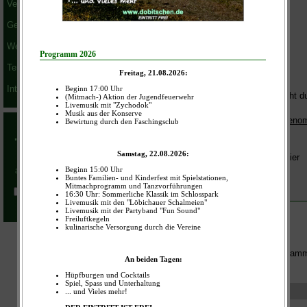
Verkehr und ÖPNV
Zeitungen
Zeitschriften
Geschichte
Prospekte
Kataloge
Weblinks
Illustrierte
Termine
Bücher
Webebroschüren
Interaktiv
Papier, welches nicht du
Facebook
Was kann leider nicht angen
Verpackungen
Kartonagen
durchgefärbtes Papier
Pappe
Backpapier u.Ä.
Weitere Informationen
Dorf- und Förderverein samm