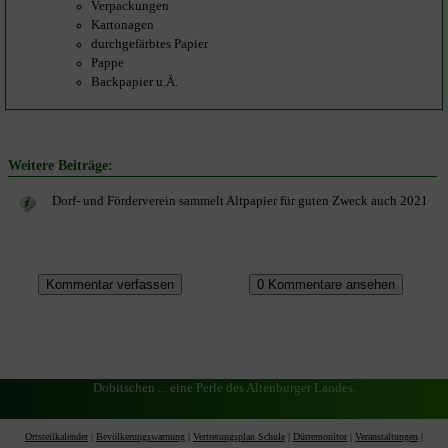
Verpackungen
Kartonagen
durchgefärbtes Papier
Pappe
Backpapier u.Ä.
Weitere Beiträge:
Dorf- und Förderverein sammelt Altpapier für guten Zweck auch 2021
Dobitschen ... eine Perle des Altenburger Landes.
Ortsteilkalender
|
Bevölkerungswarnung
|
Vertretungsplan Schule
|
Dürremonitor
|
Veranstaltungen
|