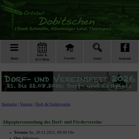
Infos &
Menü
Unwetter
Suche
facebook
SLN Blick
Startseite
|
Vereine
|
Dorf- & Förderverein
Altpapiersammlung des Dorf- und Fördervereins
Termin:
Sa., 20.11.2021, 09:00 Uhr
Ort:
Abholung