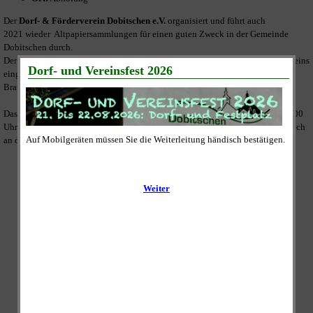
Der
Dorf- & Förderverein Dobitschen e.V.
organisiert und führt auch
2021 wieder Altpapiersammlungen für einen guten Zweck in der Gemeinde
Dobitschen durch.
Der Erlös wird vollständig zur Umsetzung der satzungsmäßigen Ziele des Vereins
eingesetzt und dies ist unter Anderem die weitere Sanierung der "ehemaligen
Brauerei" am Festplatz im Ortskern.
Das gesammelte Altpapier wird an den Sammeltagen zwischen 09:00 und 11:00
Uhr abgeholt. Dazu legen Sie es bitte bis 09:00 Uhr gut sichtbar und zugänglich
an die Straße vor Ihrem Grundstück oder Ihrer Wohnung ab.