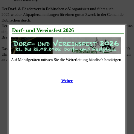
Der
Dorf- & Förderverein Dobitschen e.V.
organisiert und führt auch
2021 wieder Altpapiersammlungen für einen guten Zweck in der Gemeinde
Dobitschen durch.
Der Erlös wird vollständig zur Umsetzung der satzungsmäßigen Ziele des Vereins
eingesetzt und dies ist unter Anderem die weitere Sanierung der "ehemaligen
Brauerei" am Festplatz im Ortskern.
Das gesammelte Altpapier wird an den Sammeltagen zwischen 09:00 und 11:00
Uhr abgeholt. Dazu legen Sie es bitte bis 09:00 Uhr gut sichtbar und zugänglich
an die Straße vor Ihrem Grundstück oder Ihrer Wohnung ab.