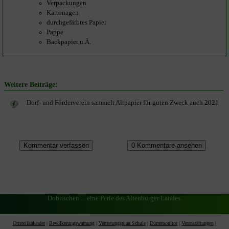
Verpackungen
Kartonagen
durchgefärbtes Papier
Pappe
Backpapier u.Ä.
Weitere Beiträge:
Dorf- und Förderverein sammelt Altpapier für guten Zweck auch 2021
Dobitschen ... eine Perle des Altenburger Landes.
Ortsteilkalender
|
Bevölkerungswarnung
|
Vertretungsplan Schule
|
Dürremonitor
|
Veranstaltungen
|