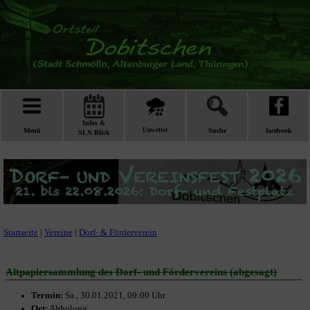
Infos &
Menü
Unwetter
Suche
facebook
SLN Blick
Startseite
|
Vereine
|
Dorf- & Förderverein
Altpapiersammlung des Dorf- und Fördervereins (abgesagt)
Termin:
Sa., 30.01.2021, 09:00 Uhr
Ort:
Abholung