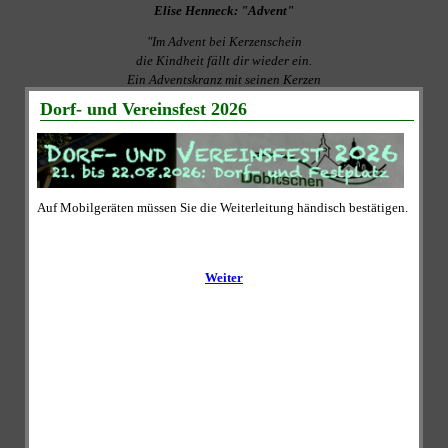
Elise Henneck: "Advent"
"Im Advent bei Kerzenschein
die Kindheit fällt dir wieder ein.
Ein Adventskranz mit seinen Kerzen
lässt Frieden strömen in unsere Herzen.
Des Jahres Hektik langsam schwindet
und Ruhe endlich Einkehr findet.
Ein Tag, er kann kaum schöner sein,
als im Advent bei Kerzenschein."