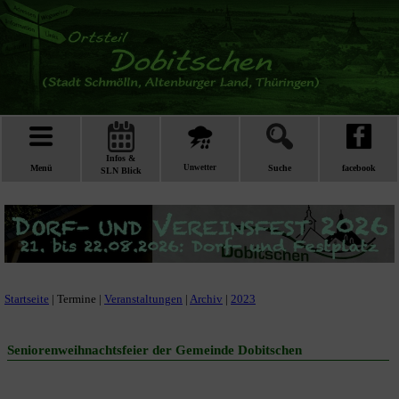
Infos &
Menü
Unwetter
Suche
facebook
SLN Blick
Startseite
| Termine |
Veranstaltungen
|
Archiv
|
2023
Seniorenweihnachtsfeier der Gemeinde Dobitschen