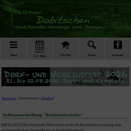
Infos &
Menü
Unwetter
Suche
facebook
SLN Blick
Startseite
| Institutionen |
Bauhof
Stellenausschreibung "Bauhofmitarbeiter"
[09.05.2023] Die Gemeinde Dobitschen sucht als Krankheitsvertretung zum
nächstmöglichen Zeitpunkt einen Bauhofmitarbeiter.