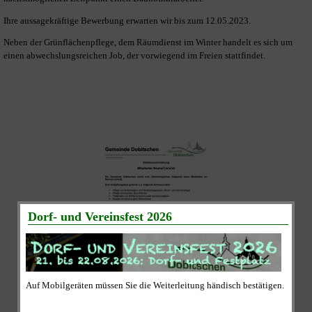
Ihre aussagekräftige Bewerbung erwarten wir bis zum 12.05.2023.
Neben der Grünflächenpflege, dem Räumdienst im Winter handelt es sich um
einen abwechslungsreichen Job, der vorwiegend im Freien stattfindet.