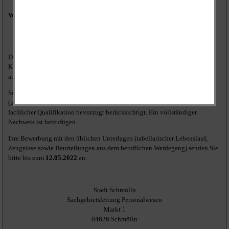
Wünschenswert sind:
Abschluss eines Kettensägescheins
Bereitschaft zur Mitarbeit in der Feuerwehr
Die Stelle ist mit der Entgeltgruppe E 4 TVöD, befristet als
Krankheitsvertretung, mit einer wöchentlichen Arbeitszeit von 30 Stunden
ausgewiesen.
Schwerbehinderte und ihnen gleichgestellte Bewerber
(männlich/weiblich/divers) werden bei gleicher Eignung, Befähigung und
fachlicher Qualifikation bevorzugt berücksichtigt. Ein vollständiger
Nachweis ist beizufügen.
Ihre Bewerbung mit den üblichen Unterlagen (tabellarischer Lebenslauf,
Zeugnisse sowie Beurteilungen aus dem beruflichen Werdegang) senden Sie
bitte bis zum
12.05.2022
an:
Stadt Schmölln
Sachgebietsleitung Personalwesen
Markt 1
04626 Schmölln