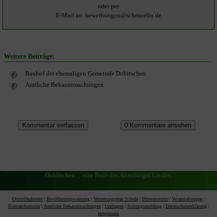
oder per
E-Mail an: bewerbungen@schmoelln.de
Weitere Beiträge:
Bauhof der ehemaligen Gemeinde Dobitschen
Amtliche Bekanntmachungen
Dobitschen ... eine Perle des Altenburger Landes.
Ortsteilkalender
|
Bevölkerungswarnung
|
Vertretungsplan Schule
|
Dürremonitor
|
Veranstaltungen
|
Kontaktformular
|
Amtliche Bekanntmachungen
|
Umfragen
|
Störungsmeldung
|
Datenschutzerklärung
|
Impressum