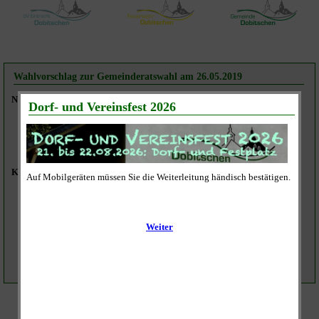
Wahlvorschlag zur Gemeinderatswahl am 26.05.2019
Name des Wahlvorschlages:
Gemeinsamer Wahlvorschlag der Wählervereinigungen
Freiwillige Feuerwehr Dobitschen und
Sportverein Eintracht Dobitschen
Kandidaten:
Björn Steinicke (*)
Daniel Schulze (*)
Stefan Wohlfahrt
Andreas Wohlfahrt
Thomas Wohlfahrt
Steffen Meuche (**)
*) bisher bereits Gemeinderatsmitglieder
**) bereits von 2009 bis 2014 Gemeinderatsmitglied