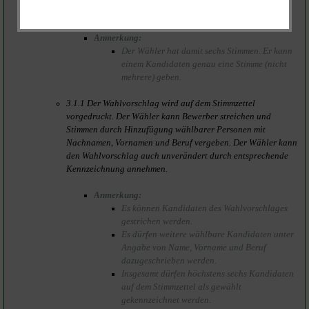
sind.
Anmerkung:
Der Wähler hat damit sechs Stimmen. Er kann
einem Kandidaten genau eine Stimme (nicht
mehrere) geben.
3.1.1 Der Wahlvorschlag wird auf dem Stimmzettel
vorgedruckt. Der Wähler kann Bewerber streichen und
Stimmen durch Hinzufügung wählbarer Personen mit
Nachnamen, Vornamen und Beruf vergeben. Der Wähler kann
den Wahlvorschlag auch unverändert durch entsprechende
Kennzeichnung annehmen.
Anmerkung:
Es können Kandidaten des Wahlvorschlages
gestrichen werden.
Es dürfen weitere wählbare Kandidaten unter
Angabe von Name, Vorname und Beruf
dazugeschrieben werden.
Insgesamt dürfen höchstens sechs Kandidaten
auf dem Stimmzettel als gewählt
gekennzeichnet werden.