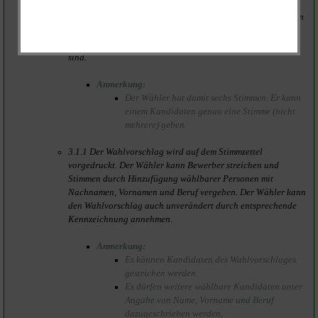
Mehrheitswahl ohne Bindung an etwaige vorgeschlagene
Bewerber und ohne das Recht der Stimmenhäufung auf einen
Bewerber durchgeführt. Der Wähler hat so viele Stimmen
wie Gemeinderatsmitglieder/
Kreistagsmitglieder
zu wählen
sind.
Anmerkung:
Der Wähler hat damit sechs Stimmen. Er kann
einem Kandidaten genau eine Stimme (nicht
mehrere) geben.
3.1.1 Der Wahlvorschlag wird auf dem Stimmzettel
vorgedruckt. Der Wähler kann Bewerber streichen und
Stimmen durch Hinzufügung wählbarer Personen mit
Nachnamen, Vornamen und Beruf vergeben. Der Wähler kann
den Wahlvorschlag auch unverändert durch entsprechende
Kennzeichnung annehmen.
Anmerkung:
Es können Kandidaten des Wahlvorschlages
gestrichen werden.
Es dürfen weitere wählbare Kandidaten unter
Angabe von Name, Vorname und Beruf
dazugeschrieben werden.