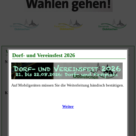
Wahlvorschlag zur Gemeinderatswahl am 26.05.2019
Name des Wahlvorschlages:
Gemeinsamer Wahlvorschlag der Wählervereinigungen
Freiwillige Feuerwehr Dobitschen und
Sportverein Eintracht Dobitschen
Kandidaten:
Björn Steinicke (*)
Daniel Schulze (*)
Stefan Wohlfahrt
Andreas Wohlfahrt
Thomas Wohlfahrt
Steffen Meuche (**)