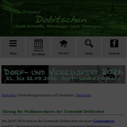
Infos &
Menü
Unwetter
Suche
facebook
SLN Blick
Startseite
| Ortsteilbürgermeister und Ortsteilrat |
Ortsteilrat
Sitzung des Wahlausschusses der Gemeinde Dobitschen
Am 26.05.2019 wird in der Gemeinde Dobitschen ein neuer
Gemeinderat
gewählt. Die beiden bisher im Gemeinderat vertretenen Wählergruppen: