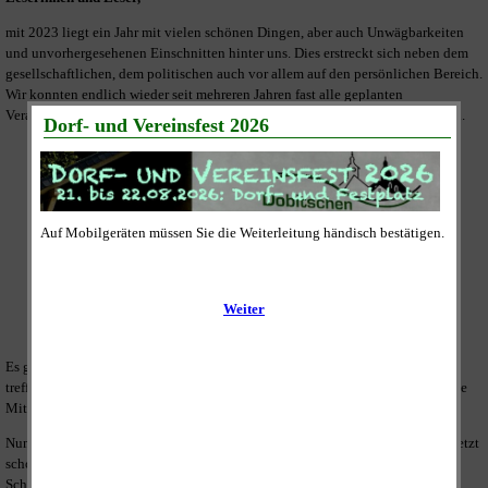
mit 2023 liegt ein Jahr mit vielen schönen Dingen, aber auch Unwägbarkeiten
und unvorhergesehenen Einschnitten hinter uns. Dies erstreckt sich neben dem
gesellschaftlichen, dem politischen auch vor allem auf den persönlichen Bereich.
Wir konnten endlich wieder seit mehreren Jahren fast alle geplanten
Veranstaltungen unseres umfangreichen Veranstaltungskalenders durchführen.
Es galt weitreichende und die Zukunft beeinflussende Entscheidungen zu
treffen. Wir mussten uns leider auch von lieb gewonnen und das Dorf prägende
Mitmenschen verabschieden.
Nun liegt ein neues Jahr 2024 vor uns und auch dies wird - soviel kann man jetzt
schon sagen - wieder ein einschneidendes. Neben der Eingliederung nach
Schmölln stehen im "Superwahljahr" auch ganz wichtige kommunale