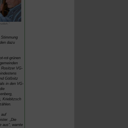
utlich."
ie Stimmung
aden dazu
ot-rot-grünen
ßgemeinden
 Rositzer VG-
mindestens
und Gößnitz
als in den VG-
die
enberg,
, Kriebitzsch
zählen.
 auf
ster. „Die
e aus“, warnte