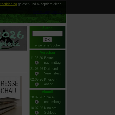
tzerklärung
gelesen und akzeptiere diese.
Select Language
▼
Suche
erweiterte Suche
Vorschau
11.08.26
Bastel-
nachmittag
21.08.26
Dorf- und
Vereinsfest
02.09.26
Kneipen-
abend
Aktuell
28.07.26
Spiele-
nachmittag
10.07.26
Kino am
Schloss