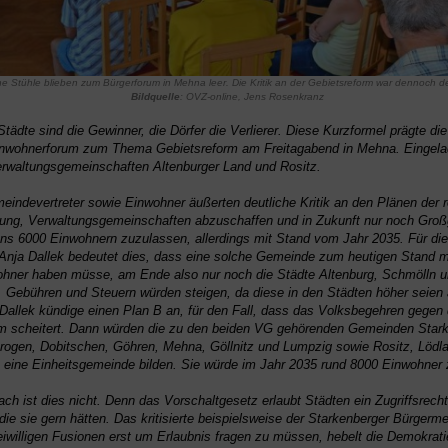
che Stühle blieben zum Bürgerforum in Mehna leer. Die Kritik an der Gebietsreform war dennoch de
Bildquelle
: OVZ-online, Jens Rosenkranz
tädte sind die Gewinner, die Dörfer die Verlierer. Diese Kurzformel prägte d
inwohnerforum zum Thema Gebietsreform am Freitagabend in Mehna. Eingel
erwaltungsgemeinschaften Altenburger Land und Rositz.
indevertreter sowie Einwohner äußerten deutliche Kritik an den Plänen der r
ung, Verwaltungsgemeinschaften abzuschaffen und in Zukunft nur noch Gro
ns 6000 Einwohnern zuzulassen, allerdings mit Stand vom Jahr 2035. Für die
Anja Dallek bedeutet dies, dass eine solche Gemeinde zum heutigen Stand 
hner haben müsse, am Ende also nur noch die Städte Altenburg, Schmölln 
n. Gebühren und Steuern würden steigen, da diese in den Städten höher seien 
allek kündige einen Plan B an, für den Fall, dass das Volksbegehren gegen 
m scheitert. Dann würden die zu den beiden VG gehörenden Gemeinden Stark
Drogen, Dobitschen, Göhren, Mehna, Göllnitz und Lumpzig sowie Rositz, Lödla
eine Einheitsgemeinde bilden. Sie würde im Jahr 2035 rund 8000 Einwohner 
ch ist dies nicht. Denn das Vorschaltgesetz erlaubt Städten ein Zugriffsrecht
e sie gern hätten. Das kritisierte beispielsweise der Starkenberger Bürgermei
reiwilligen Fusionen erst um Erlaubnis fragen zu müssen, hebelt die Demokrati