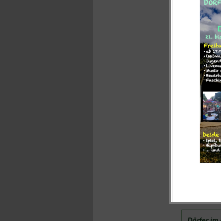
mit ihrem Pl
zu fragen, o
Drogen womög
Quellenang
Text:
Pressesch
Dörfer im 