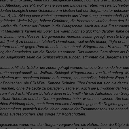
ändliche Strukturen, wenn das Kreisgebilde künftig noch aus drei Städten, Sc
nd Altenburg besteht, wollten sie von den Landesvertretern wissen. Schreibe
identen bezüglich einer Gebietsreform blieben laut der Bürgermeister unbeantw
Plan B, die Bildung einer Einheitsgemeinde aus Verwaltungsgemeinschaft (VG
gefährdet. Weite Wege, höhere Gebühren, die Hebesätze würden dann den St
 warfen die Gegner der Reform in die Waagschale. Auch aktuelle Zusammens
mit Meuselwitz kamen ins Spiel. Die wären nicht so glücklich darüber, habe de
des Zusammenschlusses, Bürgermeister Reimann selbst gesagt, wusste Bürge
dt (Linke) zu berichten. "Scheiß Demokratie, weil nichts klappt, fügte er an. 
eform und trat gegen Parteifreundin Lukasch auf. Bürgermeister Heitzsch (F
ng der Gemeinden, um die Städte zu stärken. Das klamme Gera diente als P
 und Angelpunkt seien die Schlüsselzuweisungen, stimmten die Bürgermeister
kaufsrecht" der Städte, die zuerst gefragt werden, ob eine Gemeinde hier oder
kratie ausgekoppelt, so Wolfram Schlegel, Bürgermeister von Starkenberg. Mi
chkeiten was passieren könnte aufzutreten, sei unmöglich, kritisierte Egon St
r Dobitschen, die CDU-Frau Simone Schulze. "Ihre Partei hat sich nie darum 
machen, ohne die Leute zu befragen", sagte er. Auch die Einwohner der Regi
 zum Ausdruck. Warum Schulze denn in Schmölln für die Aufnahme von Ges
 Stadt Schmölln und den Dörfern gestimmt habe, wollten sie wissen. Sie hatt
chten Erklärung dazu, nach ihren verbalen Angriffen gegen die Regierungspar
ersammlung, plötzlich für die vielen Vorteile der Zusammenschlüsse anhand 
nitz ausgesprochen. Das sorgte für Kopfschütteln.
gsparteien wurde von den Bürgern vorgeworfen, die Reform über die Köpfe de