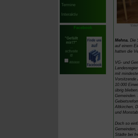
Termine
Interaktiv
"Etli
Facebook
Mehna.
Die S
auf einem E
hatten die V
VG- und Geme
Landesregier
mit mindeste
Vorsitzende 
10.000 Einwo
übrig bliebe
Gemeinden. D
Gebietsrefor
Altkirchen, 
und Monstab 
Doch so einfa
Gemeinden, di
Städte bei f