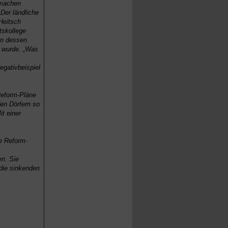
 machen
Der ländliche
Heitsch
tskollege
on dessen
 wurde. „Was
egativbeispiel
Reform-Pläne
den Dörfern so
it einer
e Reform-
n. Sie
 die sinkenden