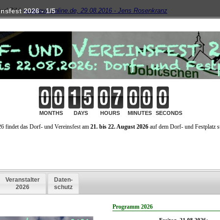
und Bild:
www.ovz-online.de, 29.08.2016 - Jens Rosenkranz
nsfest 2026 - 1/5
: Für Plan B nicht zu lange warten
SENKRANZ: Man kann gut verstehen, dass die Dörfler sauer sind, wenn ih
emeinschaften abgeschafft werden und die Gemeinden ihre Eigenständigkeit 
e wird mit Sicherheit nicht das einzige sein, was nach den drohenden Eingem
bleibt. Den Städten aber wird das schnuppe sein, sie gewinnen im besten Fall
d neue Gebiete hinzu. Dass übrigens ist genau das Kalkül der Landesregierun
m Land in Kauf nimmt, weil sie die Einwohner dort in der Minderheit wähnt. Kla
 Volksbegehren bringen. Wie egal der Regierung die Meinung der Dörfler ist, z
 Mehna außer einer Linken Abgeordneten niemand sonst blicken ließ, SPD un
die Vorzüge der Reformen zu erklären, die im Moment kaum einleuchten. Fehl
azu der Mut oder die Überzeugungskraft? Oder hat es eine Gemeinde wie Göllni
rfahren, ob sie durch eine Eingemeindung tatsächlich enteignet wird, wie das 
r behauptet.
h eine Fusion schließlich auch schief gegen kann, zeigt ja nun das Beispiel Wi
ern mittlerweile offen eingestanden wird. Auch in Großstöbnitz wurden nach d
g durch Schmölln zuerst die Schule und dann auch der Kindergarten geschl
der ländlichen Befindlichkeiten sollte für die VG Rositz und Altenburger Land