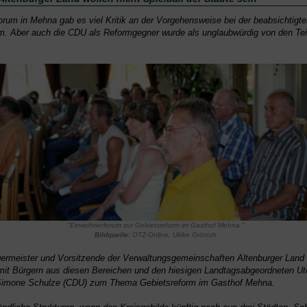
rum in Mehna gab es viel Kritik an der Vorgehensweise bei der beabsichtigte
m. Aber auch die CDU als Reformgegner wurde als unglaubwürdig von den Te
"Einwohnerforum zur Gebietsreform im Gasthof Mehna."
Bildquelle
: OTZ-Online, Ulrike Grötsch
ermeister und Vorsitzende der Verwaltungsgemeinschaften Altenburger Land 
 mit Bürgern aus diesen Bereichen und den hiesigen Landtagsabgeordneten U
 Simone Schulze (CDU) zum Thema Gebietsreform im Gasthof Mehna.