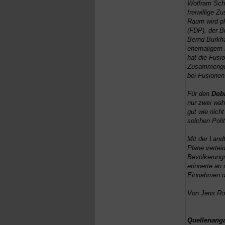
Wolfram Schl
freiwillige 
Raum wird pl
(FDP), der B
Bernd Burkha
ehemaligem 
hat die Fusio
Zusammengehö
bei Fusionen
Für den
Dobi
nur zwei wah
gut wie nicht
solchen Poli
Mit der Land
Pläne verteid
Bevölkerungs
erinnerte an
Einnahmen de
Von Jens Ro
Quellenang