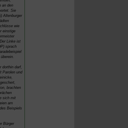
hmölln,
n an den
ortet. Sie
) Altenburger
ädten
chlüsse wie
r einstige
rmeister
Der Linke ist
DP) sprach
aradebeispiel
 überein.
 dorthin darf,
t Parolen und
einicke,
geschert,
on, brachten
prächen
e sich mit
teien am
des Beispiels
r Bürger