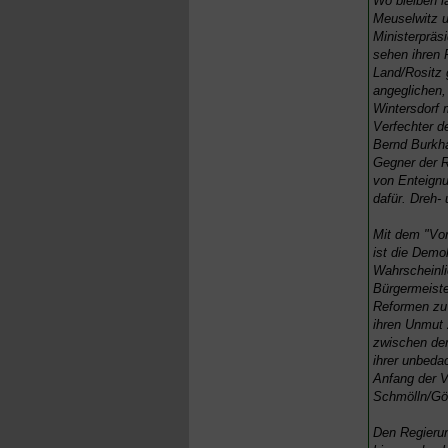
Wo bleiben l
Meuselwitz u
Ministerpräs
sehen ihren 
Land/Rositz 
angeglichen,
Wintersdorf 
Verfechter 
Bernd Burkhar
Gegner der R
von Enteignu
dafür. Dreh-
Mit dem "Vor
ist die Demo
Wahrscheinli
Bürgermeiste
Reformen zu 
ihren Unmut
zwischen der
ihrer unbeda
Anfang der V
Schmölln/Göß
Den Regierun