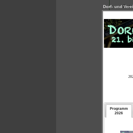
Text 
Dorf- und Verei
Kommentar
VON JENS RO
Verwaltungsg
sollen. Dies
der Strecke 
Einwohner un
Kritik auf de
wird nur das
dass sich in
fehlten, um 
Politikern d
verdient zu e
Bürgermeiste
Wie gründlic
deren Scheit
Eingemeindun
Die Ignoranz 