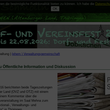
n die bestmögliche Funktionalität bieten zu können. Ich habe die
Datenschu
altung |
(ehem.) Verwaltungsgemeinschaft
 Öffentliche Information und Diskussion
16 berichteten beide Tageszeitungen
ger Land (OVZ und OTZ) mit einem
 einem Kommentar über die
veranstaltung im Saal Mehna zum
ional-, Verwaltungs- und
m" in Thüringen.