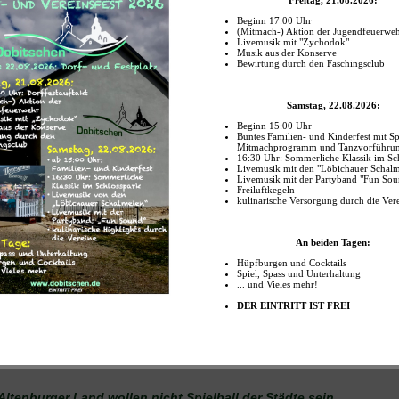
an B bald loszulegen. Vielleicht beginnt man zunächst einmal damit, alle zwö
b sie sich wirklich zusammenschließen wollen. Oder ob sich zum Beispiel Alt
lich in Schmölln besser aufgehoben fühlen.
abe:
 Printausgabe Osterländer Volkszeitung, 30.08.2016 - Jens Rosenkranz
au "Ostthüringer Zeitung":
Altenburger Land wollen nicht Spielball der Städte sein