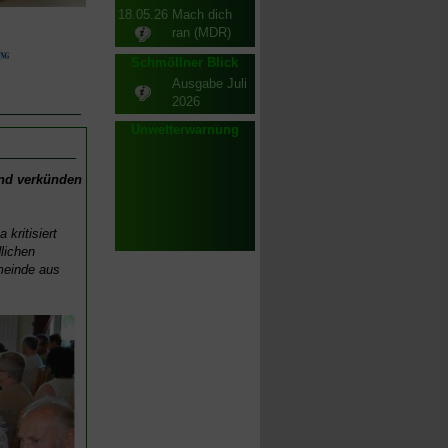
18.05.26
Mach dich
ran (MDR)
Schmöllner Blick
Ausgabe Juli
2026
Unwetterwarnung
and verkünden
kritisiert
lichen
meinde aus