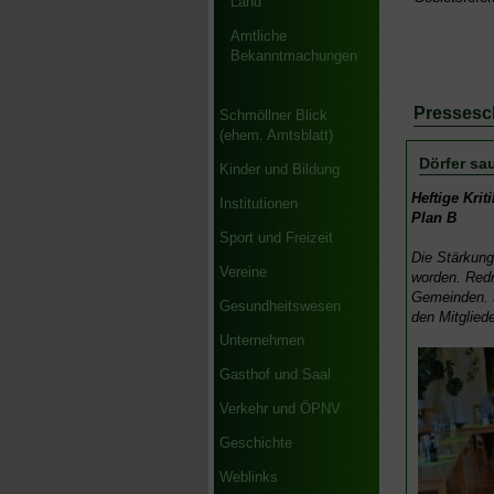
Land
Amtliche
Bekanntmachungen
Pressesch
Schmöllner Blick
(ehem. Amtsblatt)
Dörfer sa
Kinder und Bildung
Heftige Kri
Institutionen
Plan B
Sport und Freizeit
Die Stärkung 
Vereine
worden. Redn
Gemeinden. B
Gesundheitswesen
den Mitglied
Unternehmen
Gasthof und Saal
Verkehr und ÖPNV
Geschichte
Weblinks