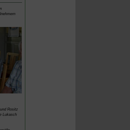
n
ilnehmern
und Rositz
te Lukasch