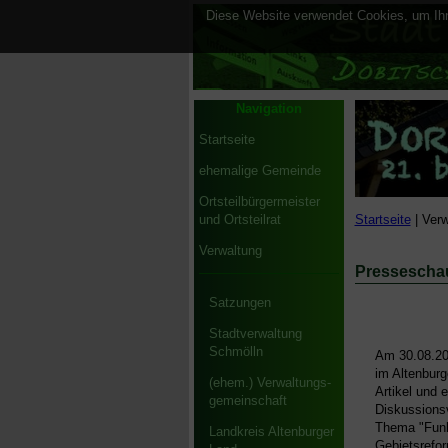
Diese Website verwendet Cookies, um Ihne
Navigation
Startseite
ehemalige Gemeinde
Ortsteilbürgermeister
Startseite
| Verw
und Ortsteilrat
Verwaltung
Presseschau
Satzungen
Stadtverwaltung
Schmölln
Am 30.08.20
im Altenbur
(ehem.) Verwaltungs-
Artikel und
gemeinschaft
Diskussions
Thema "Funkt
Landkreis Altenburger
Gebietsrefor