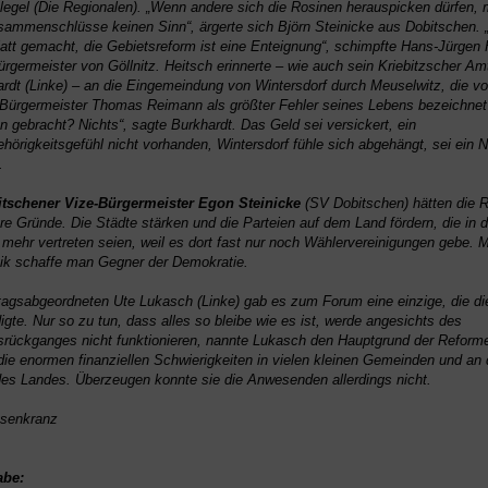
egel (Die Regionalen). „Wenn andere sich die Rosinen herauspicken dürfen,
Zusammenschlüsse keinen Sinn“, ärgerte sich Björn Steinicke aus Dobitschen. „
att gemacht, die Gebietsreform ist eine Enteignung“, schimpfte Hans-Jürgen 
ürgermeister von Göllnitz. Heitsch erinnerte – wie auch sein Kriebitzscher Am
rdt (Linke) – an die Eingemeindung von Wintersdorf durch Meuselwitz, die v
Bürgermeister Thomas Reimann als größter Fehler seines Lebens bezeichnet
n gebracht? Nichts“, sagte Burkhardt. Das Geld sei versickert, ein
rigkeitsgefühl nicht vorhanden, Wintersdorf fühle sich abgehängt, sei ein N
.
tschener Vize-Bürgermeister Egon Steinicke
(SV Dobitschen) hätten die 
re Gründe. Die Städte stärken und die Parteien auf dem Land fördern, die in 
 mehr vertreten seien, weil es dort fast nur noch Wählervereinigungen gebe. M
tik schaffe man Gegner der Demokratie.
tagsabgeordneten Ute Lukasch (Linke) gab es zum Forum eine einzige, die di
igte. Nur so zu tun, dass alles so bleibe wie es ist, werde angesichts des
rückganges nicht funktionieren, nannte Lukasch den Hauptgrund der Reforme
 die enormen finanziellen Schwierigkeiten in vielen kleinen Gemeinden und an
s Landes. Überzeugen konnte sie die Anwesenden allerdings nicht.
senkranz
abe: