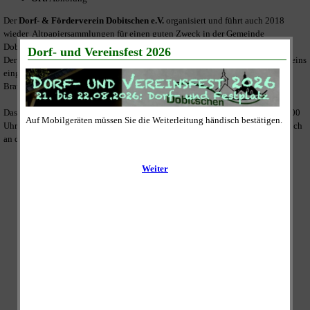
Der
Dorf- & Förderverein Dobitschen e.V.
organisiert und führt auch 2018
wieder Altpapiersammlungen für einen guten Zweck in der Gemeinde
Dobitschen durch.
Der Erlös wird vollständig zur Umsetzung der satzungsmäßigen Ziele des Vereins
eingesetzt und dies ist unter Anderem die weitere Sanierung der "ehemaligen
Brauerei" am Festplatz im Ortskern.
Das gesammelte Altpapier wird an den Sammeltagen zwischen 09:00 und 11:00
Uhr abgeholt. Dazu legen Sie es bitte bis 09:00 Uhr gut sichtbar und zugänglich
an die Straße vor Ihrem Grundstück oder Ihrer Wohnung ab.