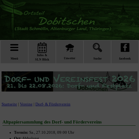
Infos &
Menü
Unwetter
Suche
facebook
SLN Blick
Startseite
|
Vereine
|
Dorf- & Förderverein
Altpapiersammlung des Dorf- und Fördervereins
Termin:
Sa., 27.10.2018, 09:00 Uhr
Ort:
Abholung