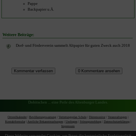
Pappe
Backpapier u.Ä.
Weitere Beiträge:
Dorf- und Förderverein sammelt Altpapier für guten Zweck auch 2018
Dobitschen ... eine Perle des Altenburger Landes.
Ortsteilkalender
|
Bevölkerungswarnung
|
Vertretungsplan Schule
|
Dürremonitor
|
Veranstaltungen
|
Kontaktformular
|
Amtliche Bekanntmachungen
|
Umfragen
|
Störungsmeldung
|
Datenschutzerklärung
|
Impressum
Diese Website verwendet Cookies, um Ihnen die bestmögliche Funktionalität