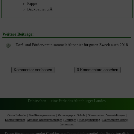
Pappe
Backpapier u.Ä.
Weitere Beiträge:
Dorf- und Förderverein sammelt Altpapier für guten Zweck auch 2018
Dobitschen ... eine Perle des Altenburger Landes.
Ortsteilkalender
|
Bevölkerungswarnung
|
Vertretungsplan Schule
|
Dürremonitor
|
Veranstaltungen
|
Kontaktformular
|
Amtliche Bekanntmachungen
|
Umfragen
|
Störungsmeldung
|
Datenschutzerklärung
|
Impressum
Diese Website verwendet Cookies, um Ihnen die bestmögliche Funktionalität