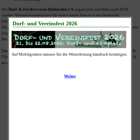
Der
Dorf- & Förderverein Dobitschen e.V.
organisiert und führt auch 2018
wieder Altpapiersammlungen für einen guten Zweck in der Gemeinde
Dobitschen durch.
Der Erlös wird vollständig zur Umsetzung der satzungsmäßigen Ziele des Vereins
eingesetzt und dies ist unter Anderem die weitere Sanierung der "ehemaligen
Brauerei" am Festplatz im Ortskern.
Das gesammelte Altpapier wird an den Sammeltagen zwischen 09:00 und 11:00
Uhr abgeholt. Dazu legen Sie es bitte bis 09:00 Uhr gut sichtbar und zugänglich
an die Straße vor Ihrem Grundstück oder Ihrer Wohnung ab.