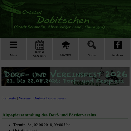
Infos &
Menü
Unwetter
Suche
facebook
SLN Blick
Startseite
|
Vereine
|
Dorf- & Förderverein
Altpapiersammlung des Dorf- und Fördervereins
Termin:
Sa., 02.06.2018, 09:00 Uhr
Ort:
Abholung