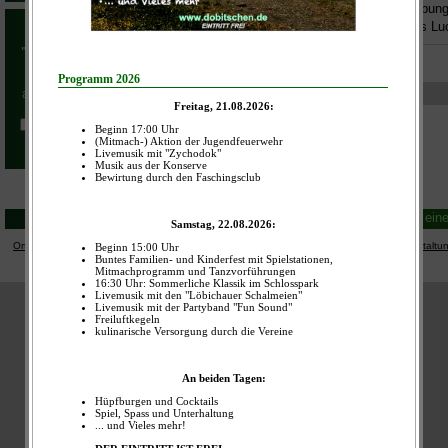
Beschreibung
Radwegbeschreibung 
Facebook
R2
Crimmitschau bis Lu
Dobitschen ... ein
Ortsteilkalender
|
Bevölkerungswarnung
|
Vertretungsplan Schule
|
Dürremonitor
|
Veranstaltu
zur mobilen Ansicht wechseln