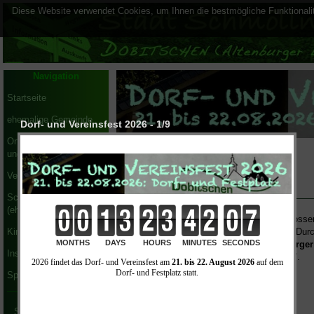
Diese Website verwendet Cookies, um Ihnen die bestmögliche Funktionalit
Navigation
Startseite
ehemalige Gemeinde
Dorf- und Vereinsfest 2026 - 1/9
Ortsteilbürgermeister
Startseite
| Sport und Freizeit |
Fahrradwege
und Ortsteilrat
Verwaltung
Fahrradwege in Dobitschen
Schmöllner Blick
(ehem. Amtsblatt)
Dobitschen ist Durchgangsort der erschloss
Radwanderwege im Freistaat Thüringen. Dur
Kinder und Bildung
Dobitschen führt die
"Rundtour Altenburger
Institutionen
Obstland (dunkelgrün ausgezeichnet)"
.
Sport und Freizeit
Informationen zur Rundtour
Kartenansicht zur Rundtour
Routenplaner zur Rundtour
Sportplatz