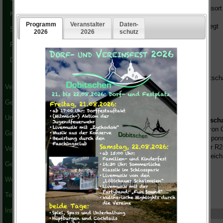
Weiterhin liegt Dobitschen als Durchgangsor
Kleinsportanlage
durch den Landkreis ausgezeichnten
Radwegenetz. In diesem Radwegenetz liegt
Sporthalle
Dobitschen direkt an dem
Fahrradwege
"R2" (südliches Altenburger Land)
der ebenfalls als sehr gut ausgebaut und
Dorfplatz / Park
sehenswert gilt (siehe Karte). Dieser
Radwanderweg ist in der Strecke Crimmitsch
Lucka integriert.
Vereine
Gesundheitswesen
Unternehmen
"[...]
Erzgebirge: Radtour R2 - Crimmitsch
Radweg R2 durch das Altenburger Land von Cr
Gasthof und Saal
nach Kostitz. Die von der Sparkasse gespon
Abzweigungen. In Meucha weist einer der R2-
Verkehr und ÖPNV
Drogen und Meucha Kiesweg, der im Bereich 
Geschichte
stärker ausgewaschen ist." [...]"
Weblinks
Termine
Downloads
Interaktiv
Name