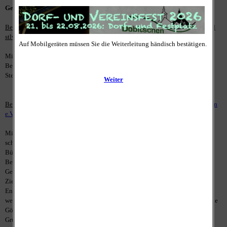
Gefasste Beschlüsse:
Beschluss Nr.: 01/02/16: Berufung nach §4 Abs. 2 ThürKWG (Wahlleiter und
stlv. Wahlleiter für die Bürgermeisterwahl am 05.06.2016)
Mit einem einstimmigen Abstimmungsverhalten von fünf Ja-Stimmen wurde
Bernd Franke zum Wahlleiter bestimmt und Karin Vogel zu dessen
Stellvertreterin.
Beschluss Nr.: 02/02/16: Beitritt zum Verein "
Selbstverwaltung für Thüringen
e.V.
"
Mit vier Ja-Stimmen und einer Enthaltung stimmte der Gemeinderat dem
schnellstmöglichen Beitritt zum o.g. Verein zu, nachdem der amtierende
Bürgermeister die Vorteile und Ziele der Vereinsmitgliedschaft i.V.m. den
Bedenken zur von der Landesregierung angestrebten "Funktional- und
Gebietsreform" erläutert hatte.
Ziel des Vereins ist ein Bürgerentscheid zum Vorschaltgesetz, welches im
Entwurf vorliegt und noch im Frühjahr / Sommer dieses Jahres verabschiedet
werden soll. Hans-Jürgen Heitsch (FDP) - Bürgermeister der Nachbargemeinde
Göllnitz und amtierender Verwaltungsgemeinschaftsvorsitzender - ist
Gründungsmitglied dieses Vereins.