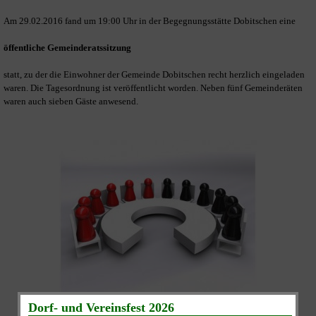
Am 29.02.2016 fand um 19:00 Uhr in der Begegnungsstätte Dobitschen eine
öffentliche Gemeinderatssitzung
statt, zu der die Einwohner der Gemeinde Dobitschen recht herzlich eingeladen
waren. Die Tagesordnung ist veröffentlicht worden. Neben fünf Gemeinderäten
waren auch sieben Gäste anwesend.