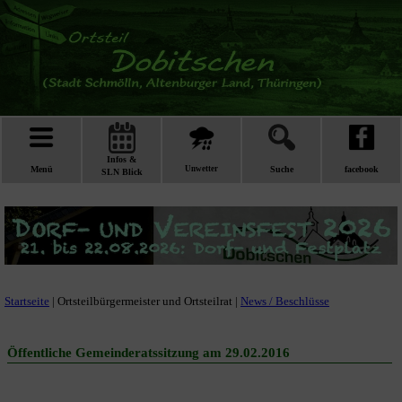
Infos &
Menü
Unwetter
Suche
facebook
SLN Blick
Startseite
| Ortsteilbürgermeister und Ortsteilrat |
News / Beschlüsse
Öffentliche Gemeinderatssitzung am 29.02.2016