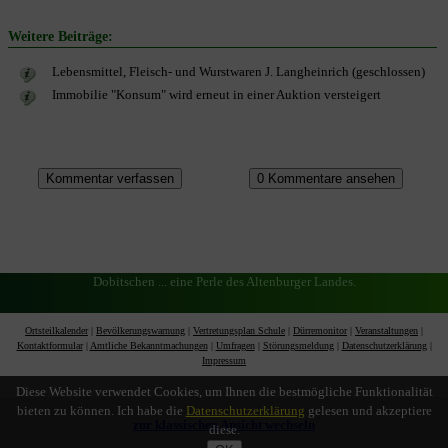
Weitere Beiträge:
Lebensmittel, Fleisch- und Wurstwaren J. Langheinrich (geschlossen)
Immobilie "Konsum" wird erneut in einer Auktion versteigert
Dobitschen ... eine Perle des Altenburger Landes.
Ortsteilkalender
|
Bevölkerungswarnung
|
Vertretungsplan Schule
|
Dürremonitor
|
Veranstaltungen
|
Kontaktformular
|
Amtliche Bekanntmachungen
|
Umfragen
|
Störungsmeldung
|
Datenschutzerklärung
|
Impressum
Diese Website verwendet Cookies, um Ihnen die bestmögliche Funktionalität
bieten zu können. Ich habe die
Datenschutzerklärung
gelesen und akzeptiere
zur klassischen Ansicht wechseln
diese.