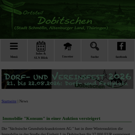
Infos &
Menü
Unwetter
Suche
facebook
SLN Blick
Startseite
| News
Immobilie "Konsum" in einer Auktion versteigert
Die "Sächsische Grundsrücksauktionen AG " hat in ihrer Winterauktion die
Immobilie in der Straße der Einheit 1 in Dobitschen für 37.000 EUR versteigert .