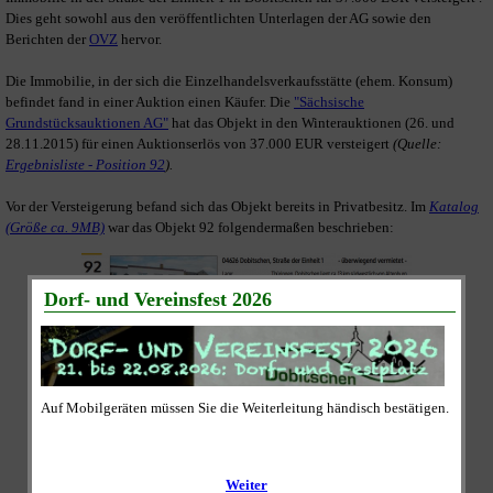
Dies geht sowohl aus den veröffentlichten Unterlagen der AG sowie den
Berichten der
OVZ
hervor.
Die Immobilie, in der sich die Einzelhandelsverkaufsstätte (ehem. Konsum)
befindet fand in einer Auktion einen Käufer. Die
"Sächsische
Grundstücksauktionen AG"
hat das Objekt in den Winterauktionen (26. und
28.11.2015) für einen Auktionserlös von 37.000 EUR versteigert
(Quelle:
Ergebnisliste - Position 92
).
Vor der Versteigerung befand sich das Objekt bereits in Privatbesitz. Im
Katalog
(Größe ca. 9MB)
war das Objekt 92 folgendermaßen beschrieben: