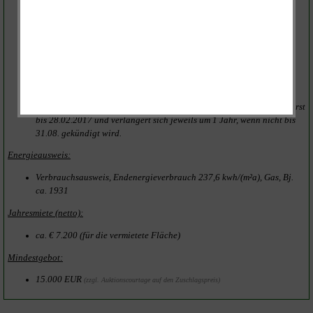
Gewerbeobjekt, Baujahr ca. 1931, Anbau ca. 1980. Ab 1998 wurden
fortlaufend Teilsanierungsmaßnahmen durchgeführt z.B in den
Bereichen Fassade, Türanlage, Fenster, Sanitär im EG,
Elektroinstallation sowie Dacheindeckung. Im EG befindet sich der
Lebensmittelmarkt mit Fleisch- und Wurstabteilung. Das OG wurde
ehemals für Büro- und Schulungszwecke genutzt. Gaszentralheizung.
Etagentoiletten mit HWB. Putzfassade, Nässeschäden im Keller.
Partielle Schimmelbildung erkennbar. Insg. besteht weiterer
Sanierungs- und Modernisierungsbedarf. Der Mietvertrag läuft vorerst
bis 28.02.2017 und verlängert sich jeweils um 1 Jahr, wenn nicht bis
31.08. gekündigt wird.
Energieausweis:
Verbrauchsausweis, Endenergieverbrauch 237,6 kwh/(m²a), Gas,
Bj.
ca. 1931
Jahresmiete (netto):
ca. € 7.200 (für die vermietete
Fläche)
Mindestgebot:
15.000 EUR
(zzgl. Auktionscourtage auf den Zuschlagspreis)