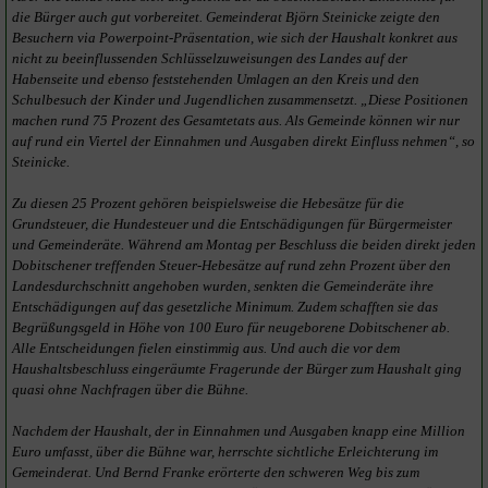
die Bürger auch gut vorbereitet. Gemeinderat Björn Steinicke zeigte den
Besuchern via Powerpoint-Präsentation, wie sich der Haushalt konkret aus
nicht zu beeinflussenden Schlüsselzuweisungen des Landes auf der
Habenseite und ebenso feststehenden Umlagen an den Kreis und den
Schulbesuch der Kinder und Jugendlichen zusammensetzt. „Diese Positionen
machen rund 75 Prozent des Gesamtetats aus. Als Gemeinde können wir nur
auf rund ein Viertel der Einnahmen und Ausgaben direkt Einfluss nehmen“, so
Steinicke.
Zu diesen 25 Prozent gehören beispielsweise die Hebesätze für die
Grundsteuer, die Hundesteuer und die Entschädigungen für Bürgermeister
und Gemeinderäte. Während am Montag per Beschluss die beiden direkt jeden
Dobitschener treffenden Steuer-Hebesätze auf rund zehn Prozent über den
Landesdurchschnitt angehoben wurden, senkten die Gemeinderäte ihre
Entschädigungen auf das gesetzliche Minimum. Zudem schafften sie das
Begrüßungsgeld in Höhe von 100 Euro für neugeborene Dobitschener ab.
Alle Entscheidungen fielen einstimmig aus. Und auch die vor dem
Haushaltsbeschluss eingeräumte Fragerunde der Bürger zum Haushalt ging
quasi ohne Nachfragen über die Bühne.
Nachdem der Haushalt, der in Einnahmen und Ausgaben knapp eine Million
Euro umfasst, über die Bühne war, herrschte sichtliche Erleichterung im
Gemeinderat. Und Bernd Franke erörterte den schweren Weg bis zum