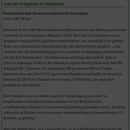
Schwere Etatgeburt in Dobitschen
Gemeinderat hebt Steuern an und streicht Leistungen
VON JöRG WOLF
Dobitschen. Die 480-Seelen-Gemeinde Dobitschen hat seit Montag einen vom
Gemeinderat beschlossenen Haushalt 2016. Dass der in Einnahmen sowie
Ausgaben ausgeglichen gestaltet werden konnte, war nur dank einer ganzen
Reihe von schmerzlichen Einschnitten für die Dobitschener möglich. „Und
ohnehin war die Etaterstellung für den gesamten sechsköpfigen Gemeinderat
ein Stück Schwerstarbeit. Wir haben im zurückliegenden halben Jahr in
etlichen Sitzungen wirklich den Haushalt regelrecht zerpflückt und Zahl für
Zahl geprüft“, bekannte der amtierende Bürgermeister Bernd Franke.
Immerhin hatte das Dorf 2015 gar keinen Haushalt und klaffte im aktuellen
Entwurf für 2016 ein Finanzloch von rund 22.000 Euro, das irgendwie
gestopft werden musste.
Kein Wunder, dass vor allem wegen der Ankündigung von nicht zu
umgehenden schmerzlichen Einschnitten etliche Bewohner zur
entscheidenden Sitzung ins Feuerwehrgerätehaus gekommen waren. Am Ende
saßen den zu Beginn vier anwesenden stimmberechtigten Gemeinderäten 16
Besucher gegenüber.
Aber die Runde hatte sich angesichts der zu beschließenden Einschnitte für