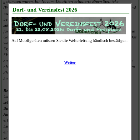
gekommen waren. Ein Novum: Detailliert erläuterte Björn Steinicke
(Wählergemeinschaft Freiwillige Feuerwehr Dobitschen) das Zahlenwerk und
warum der Gemeinderat seine Entscheidungen getroffen habe. Zum anderen
bedeutet das aber auch, dass höhere „Belastungen auf jeden einzelnen
zukommen“, so Steinicke. Denn die Gemeinde muss sparen, und das
funktioniert nur bei den freiwilligen Leistungen, bedeutet aber auch, dass die
Gemeinde ihre Einnahmen erhöhen muss, etwa durch Steuererhöhungen. „Das
war unvermeidbar, um die Entscheidung über unsere Gemeinde nicht an
Erfurt abzugeben“, erklärte Steinicke. Daniel Schulze (Wählergemeinschaft
SV Eintracht Dobitschen), der nicht an der Sitzung teilnehmen konnte, ließ
ausrichten, dass diese „solidarischen Steuererhöhungen“ durch „durch uns
nicht zu verantwortende Umstände“ nötig seien. Obwohl Franke den Bürgern
die Gelegenheit einräumte, Fragen zu stellen und sich zu den Plänen zu
äußern, gab es keinen Widerstand.
Begrüßungsgeld ist ab sofort gestrichen
Um mit gutem Beispiel voranzugehen, hat der Gemeinderat auch bei sich
selbst nach Einsparpotenzial gesucht. Und ist fündig geworden.
Bürgermeister und Ratsmitglieder reduzieren die ihnen zustehende
Aufwandsentschädigung erheblich. „Wir gehen damit an das gesetzlich
erlaubte Minimum heran“, sagt Franke. Im Gegensatz zu 2015, als 10.000
Euro ausgezahlt wurden, sollen es in diesem Jahr nur 2.940 Euro sein. Auch
ein Fahrtenbuch würde keiner der gewählten Vertreter führen. „Denn wie
kann man von den Bürgern etwas verlangen, ohne bei sich selbst