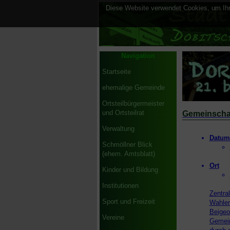
Diese Website verwendet Cookies, um Ihne
Navigation
Startseite
ehemalige Gemeinde
Ortsteilbürgermeister
und Ortsteilrat
Gemeinscha
Verwaltung
Datum 
Schmöllner Blick
(ehem. Amtsblatt)
Ort
Kinder und Bildung
Institutionen
Zentra
Sport und Freizeit
Wahlen
Beigeo
Vereine
Gemein