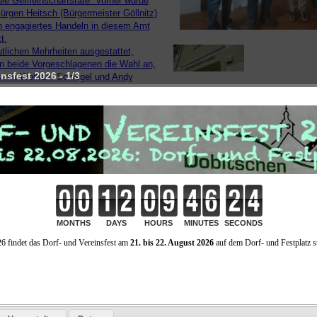
die Gemeinschaftsräte. Vorher wurde
ürgen Heitsch (Bürgermeister Göllnitz)
in engagiertes Handeln in diesem Amt
t.
utlichen Mehrheiten ausgestattet,
 beide Vorgeschlagenen die Wahl an,
nsfest 2026 - 1/3
 mit Wolfram Schlegel und Andy
die neuen Stellvertreter gewählt sind.
speriode ist an die Dauer ihrer
dlichen Wahlämter gekoppelt.
sordnung:
Eröffnung und Begrüßung durch die Gemeinschaftsvorsitzende, Feststellung
ordnungsgemäßen Ladung und Beschlussfährigkeit
Mit 15 anwesenden Gemeinschaftsräten war die Beschlussfähigkeit 
Bestätigung der Tagesordnung
Die Tagesordnung wurde einstimmig beschlossen.
Beschluss Nr.: 06/08/16: Genehmigung der Sitzungsniederschrift vom 26.04
Die Sitzungsniederschrift wurde mit 11 Jastimmen und 4 Enthaltunge