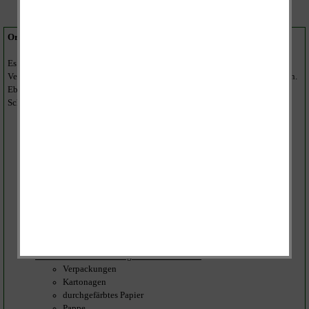
Organisatorisches:
Es wird darum gebeten, das Papier zu bündeln bzw. es in Kartons zur
Verfügung zu stellen. Bei verpacktem Papier sollte Folie usw. entfernt werden.
Ebenso wäre es wünschenswert wenn Aktendullies, Spiralbindungen oder
Schnellhefter im Vorfeld entfernt würden.
Was wird gesammelt?
Zeitungen
Zeitschriften
Prospekte
Kataloge
Illustrierte
Bücher
Webebroschüren
Papier, welches nicht durchgefärbt ist
Was kann leider nicht angenommen werden?
Verpackungen
Kartonagen
durchgefärbtes Papier
Pappe