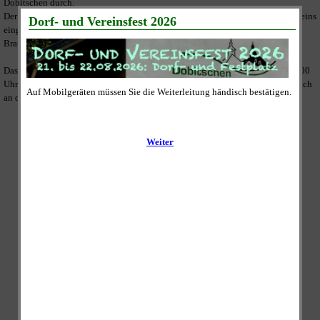
Dobitschen durch.
Der Erlös wird vollständig zur Umsetzung der satzungsmäßigen Ziele des Vereins
eingesetzt und dies ist unter Anderem die weitere Sanierung der "ehemaligen
Brauerei" am Festplatz im Ortskern.
Das gesammelte Altpapier wird an den Sammeltagen zwischen 09:00 und 11:00
Uhr abgeholt. Dazu legen Sie es bitte bis 09:00 Uhr gut sichtbar und zugänglich
an die Straße vor Ihrem Grundstück oder Ihrer Wohnung ab.