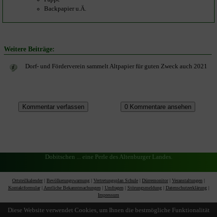
Backpapier u.Ä.
Weitere Beiträge:
Dorf- und Förderverein sammelt Altpapier für guten Zweck auch 2021
Dobitschen ... eine Perle des Altenburger Landes.
Ortsteilkalender
|
Bevölkerungswarnung
|
Vertretungsplan Schule
|
Dürremonitor
|
Veranstaltungen
|
Kontaktformular
|
Amtliche Bekanntmachungen
|
Umfragen
|
Störungsmeldung
|
Datenschutzerklärung
|
Impressum
Diese Website verwendet Cookies, um Ihnen die bestmögliche Funktionalität