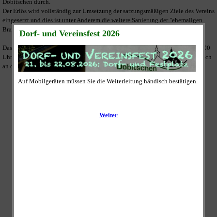
Dobitschen durch.
Der Erlös wird vollständig zur Umsetzung der satzungsmäßigen Ziele des Vereins
eingesetzt und dies ist unter Anderem die weitere Sanierung der "ehemaligen
Brauerei" am Festplatz im Ortskern.
Das gesammelte Altpapier wird an den Sammeltagen zwischen 09:00 und 11:00
Uhr abgeholt. Dazu legen Sie es bitte bis 09:00 Uhr gut sichtbar und zugänglich
an die Straße vor Ihrem Grundstück oder Ihrer Wohnung ab.