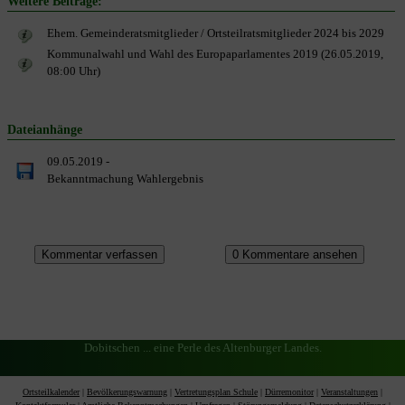
Weitere Beiträge:
Ehem. Gemeinderatsmitglieder / Ortsteilratsmitglieder 2024 bis 2029
Kommunalwahl und Wahl des Europaparlamentes 2019 (26.05.2019,
08:00 Uhr)
Dateianhänge
09.05.2019 -
Bekanntmachung Wahlergebnis
Dobitschen ... eine Perle des Altenburger Landes.
Ortsteilkalender
|
Bevölkerungswarnung
|
Vertretungsplan Schule
|
Dürremonitor
|
Veranstaltungen
|