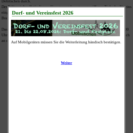
Dobitschen durch.
Der Erlös wird vollständig zur Umsetzung der satzungsmäßigen Ziele des Vereins
eingesetzt und dies ist unter Anderem die weitere Sanierung der "ehemaligen
Brauerei" am Festplatz im Ortskern.
Das gesammelte Altpapier wird an den Sammeltagen zwischen 09:00 und 11:00
Uhr abgeholt. Dazu legen Sie es bitte bis 09:00 Uhr gut sichtbar und zugänglich
an die Straße vor Ihrem Grundstück oder Ihrer Wohnung ab.