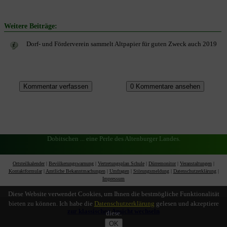
Weitere Beiträge:
Dorf- und Förderverein sammelt Altpapier für guten Zweck auch 2019
Dobitschen ... eine Perle des Altenburger Landes.
Ortsteilkalender
|
Bevölkerungswarnung
|
Vertretungsplan Schule
|
Dürremonitor
|
Veranstaltungen
|
Kontaktformular
|
Amtliche Bekanntmachungen
|
Umfragen
|
Störungsmeldung
|
Datenschutzerklärung
|
Impressum
Diese Website verwendet Cookies, um Ihnen die bestmögliche Funktionalität
bieten zu können. Ich habe die
Datenschutzerklärung
gelesen und akzeptiere
zur klassischen Ansicht wechseln
diese.