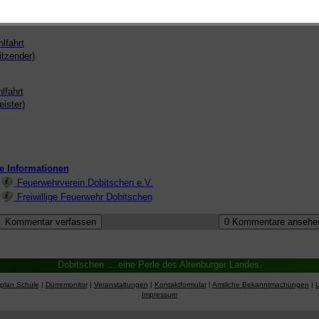
lfahrt
itzender)
fahrt
ister)
e Informationen
Feuerwehrverein Dobitschen e.V.
Freiwillige Feuerwehr Dobitschen
Dobitschen ... eine Perle des Altenburger Landes.
splan Schule
|
Dürremonitor
|
Veranstaltungen
|
Kontaktformular
|
Amtliche Bekanntmachungen
|
Impressum