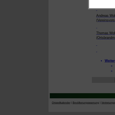
Andreas Woh
(Vereinsvors
Thomas Wohl
(Ortsbrandme
Weiter
Ortsteilkalender
|
Bevölkerungswarnung
|
Vertretung