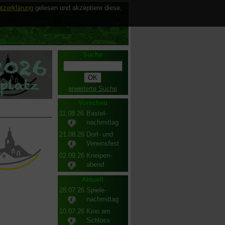
tzerklärung
gelesen und akzeptiere diese.
Select Language
▼
Suche
erweiterte Suche
Vorschau
11.08.26
Bastel-
nachmittag
21.08.26
Dorf- und
Vereinsfest
02.09.26
Kneipen-
abend
Aktuell
28.07.26
Spiele-
nachmittag
10.07.26
Kino am
Schloss