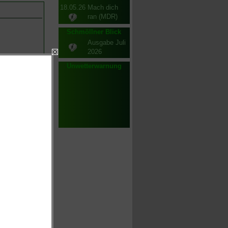
18.05.26
Mach dich
ran (MDR)
Schmöllner Blick
Ausgabe Juli
2026
Unwetterwarnung