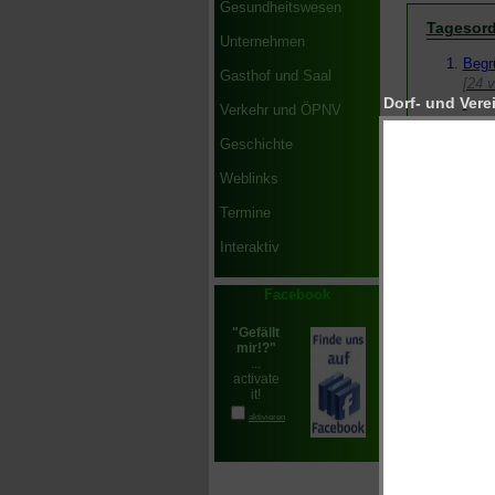
Gesundheitswesen
Tagesor
Unternehmen
Begr
Gasthof und Saal
[24 
Dorf- und Verei
Verkehr und ÖPNV
Abst
[ein
Geschichte
Weblinks
Beka
Rech
Termine
Fina
Beri
Interaktiv
Entl
[24 
Facebook
Rech
Rech
Wahl
Kons
Vors
Vors
stlv.
Kass
Schri