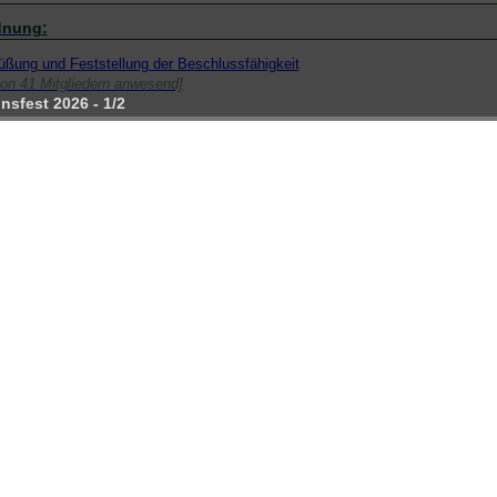
dnung:
üßung und Feststellung der Beschlussfähigkeit
von 41 Mitgliedern anwesend]
nsfest 2026 - 1/2
immung über die Tagesordnung
stimmig]
nntgabe der Wahlvorschläge
enschaftsbericht Feuerwehrverein 2022
nzbericht Feuerwehrverein 2022
cht der Kassenprüfung Feuerwehrverein 2022
astung Kassenverwaltung und Vorstand Feuerwehrverein für 2022
von 41 Mitgliedern anwesend]
enschaftsbericht Feuerwehr 2022
enschaftsbericht Jugendfeuerwehr 2022
 des Vorstandes
tituierende Sitzung des neuen Vorstands
tellung des neuen Vorstands
itzender: Anfreas Wohlfahrt
 Vorsitzende: Grit Fabian
enwart: Stefan Wohlfahrt
ftführerin: Jennifer Idzikowski