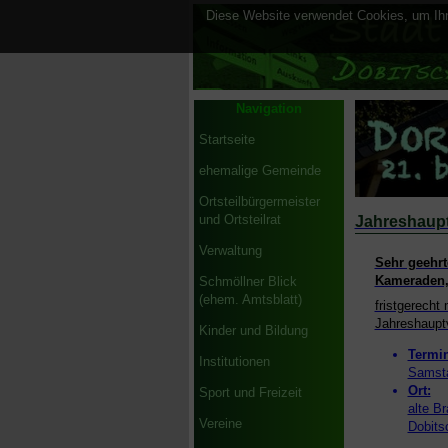
Diese Website verwendet Cookies, um Ihne
Navigation
Startseite
ehemalige Gemeinde
Ortsteilbürgermeister
und Ortsteilrat
Jahreshaupt
Verwaltung
Sehr geehrt
Kameraden
Schmöllner Blick
(ehem. Amtsblatt)
fristgerecht
Jahreshaupt
Kinder und Bildung
Termin
Institutionen
Samsta
Ort:
Sport und Freizeit
alte Br
Vereine
Dobits