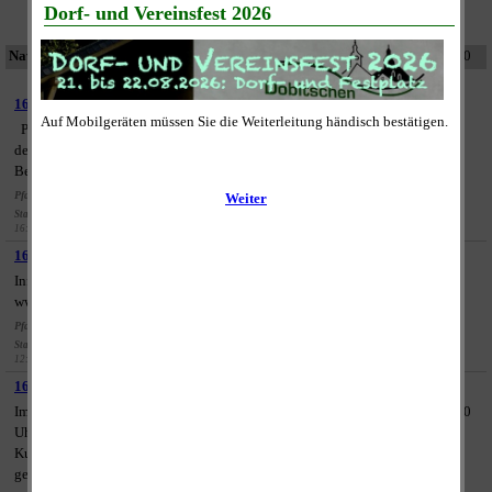
Ihre Suche führte zu 1.695 Ergebnissen.
Navigation:
<<
<
165
166
167
168
169
170
>
>>
Seite 168 von 170
1671 - Dorf- und Vereinsfest 2026
Programm 2026 Freitag, 21.08.2026: Beginn 17:00 Uhr (Mitmach-) Aktion
der Jugendfeuerwehr Livemusik mit "Zychodok" Musik aus der Konserve
Bewirtung durch den Faschingsclub Samstag, 22.08.2026: ...
Pfad:
Startseite
| Termine |
Veranstaltungen
|
2026
Stand:
16.07.26 -
Datum:
21.08.26 -
Ort:
Festplatz
Art:
Veranstaltung
Visits:
666
16:18
17:00
1672 - Kino im Kulturhaus: "Absolute Giganten" (1999)
Informationen zum Film (Handlung und Hintergrund) Quelle:
www.wikipedia.de Filmtrailer:
Pfad:
Startseite
| Termine |
Veranstaltungen
|
2026
Stand:
08.04.26 -
Datum:
17.04.26 -
Ort:
Gemeindesaal
Art:
Veranstaltung
Visits:
854
12:03
19:00
1673 - Kurs Linolschnitt
Im Zusammenspiel mit dem Fack e.V. kann am Samstag, 18.04.2026 ab 15:00
Uhr in der Begegnungsstätte der Linolschnitt selbst ausprobiert werden.
Kursgebühr, Material, Snacks und Getränke werden gegen eine Spende
gestellt. ...