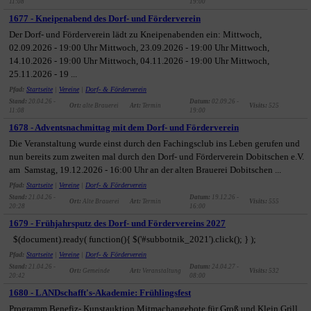
11:08
19:00
1677 - Kneipenabend des Dorf- und Förderverein
Der Dorf- und Förderverein lädt zu Kneipenabenden ein: Mittwoch,
02.09.2026 - 19:00 Uhr Mittwoch, 23.09.2026 - 19:00 Uhr Mittwoch,
14.10.2026 - 19:00 Uhr Mittwoch, 04.11.2026 - 19:00 Uhr Mittwoch,
25.11.2026 - 19 ...
Pfad:
Startseite
|
Vereine
|
Dorf- & Förderverein
Stand:
20.04.26 -
Datum:
02.09.26 -
Ort:
alte Brauerei
Art:
Termin
Visits:
525
11:08
19:00
1678 - Adventsnachmittag mit dem Dorf- und Förderverein
Die Veranstaltung wurde einst durch den Fachingsclub ins Leben gerufen und
nun bereits zum zweiten mal durch den Dorf- und Förderverein Dobitschen e.V.
am Samstag, 19.12.2026 - 16:00 Uhr an der alten Brauerei Dobitschen ...
Pfad:
Startseite
|
Vereine
|
Dorf- & Förderverein
Stand:
21.04.26 -
Datum:
19.12.26 -
Ort:
Alte Brauerei
Art:
Termin
Visits:
555
20:28
16:00
1679 - Frühjahrsputz des Dorf- und Fördervereins 2027
$(document).ready( function(){ $('#subbotnik_2021').click(); } );
Pfad:
Startseite
|
Vereine
|
Dorf- & Förderverein
Stand:
21.04.26 -
Datum:
24.04.27 -
Ort:
Gemeinde
Art:
Veranstaltung
Visits:
532
20:42
08:00
1680 - LANDschafft's-Akademie: Frühlingsfest
Programm Benefiz- Kunstauktion Mitmachangebote für Groß und Klein Grill