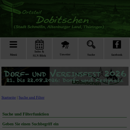
Infos &
Menü
Unwetter
Suche
facebook
SLN Blick
Startseite
|
Suche und Filter
Suche und Filterfunktion
Geben Sie einen Suchbegriff ein