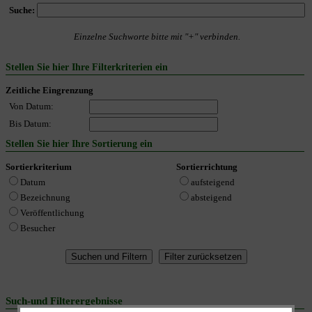
Suche:
Einzelne Suchworte bitte mit "+" verbinden.
Stellen Sie hier Ihre Filterkriterien ein
Zeitliche Eingrenzung
Von Datum:
Bis Datum:
Stellen Sie hier Ihre Sortierung ein
Sortierkriterium
Sortierrichtung
Datum
aufsteigend
Bezeichnung
absteigend
Veröffentlichung
Besucher
Such-und Filterergebnisse